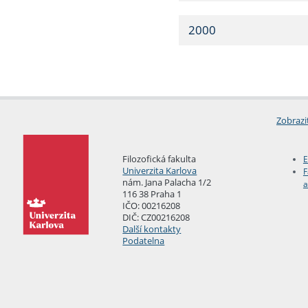
2000
Zobrazi
Filozofická fakulta
E
Univerzita Karlova
F
nám. Jana Palacha 1/2
a
116 38 Praha 1
IČO: 00216208
DIČ: CZ00216208
Další kontakty
Podatelna