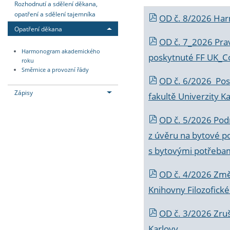
Rozhodnutí a sdělení děkana,
opatření a sdělení tajemníka
OD č. 8/2026 Ha
Opatření děkana
OD č. 7_2026 Prav
Harmonogram akademického
poskytnuté FF UK_C
roku
Směrnice a provozní řády
OD č. 6/2026 Posk
Zápisy
fakultě Univerzity K
OD č. 5/2026 Podr
z úvěru na bytové po
s bytovými potřebam
OD č. 4/2026 Změ
Knihovny Filozofické
OD č. 3/2026 Zruš
Karlovy