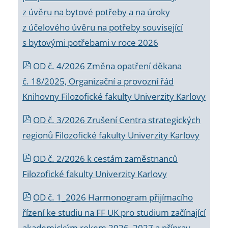
z úvěru na bytové potřeby a na úroky
z účelového úvěru na potřeby související
s bytovými potřebami v roce 2026
OD č. 4/2026 Změna opatření děkana
č. 18/2025, Organizační a provozní řád
Knihovny Filozofické fakulty Univerzity Karlovy
OD č. 3/2026 Zrušení Centra strategických
regionů Filozofické fakulty Univerzity Karlovy
OD č. 2/2026 k
cestám zaměstnanců
Filozofické fakulty Univerzity Karlovy
OD č. 1_2026 Harmonogram přijímacího
řízení ke studiu na FF UK pro studium začínající
akademickým rokem 2026_2027 a příprav