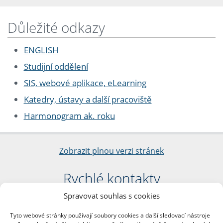
Důležité odkazy
ENGLISH
Studijní oddělení
SIS, webové aplikace, eLearning
Katedry, ústavy a další pracoviště
Harmonogram ak. roku
Zobrazit plnou verzi stránek
Rychlé kontakty
Spravovat souhlas s cookies
Filozofická fakulta
Univerzita Karlova
Tyto webové stránky používají soubory cookies a další sledovací nástroje
nám. Jana Palacha 1/2