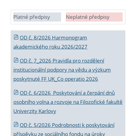
Platné předpisy
Neplatné předpisy
OD č. 8/2026 Harmonogram
akademického roku 2026/2027
OD č. 7_2026 Pravidla pro rozdělení
institucionální podpory na vědu a výzkum
poskytnuté FF UK_Co operatio 2026
OD č. 6/2026 Poskytování a čerpání dnů
osobního volna a rozvoje na Filozofické fakultě
Univerzity Karlovy
OD č. 5/2026 Podrobnosti k poskytování
příspěvku ze sociálního fondu na úroky