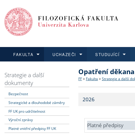
FAKULTA
UCHAZEČI
STUDUJÍCÍ
Opatření děkana
FAKULTA
UCHAZEČI
STUDUJÍCÍ
VĚDA A VÝZKUM
ZAHRANIČÍ
Struktura a historie
Co studovat a jak se přihlá
Bakalářské a magisterské
O vědě a výzkumu na FF
Aktuální nabídky a výběrov
Strategie a další
FF
>
Fakulta
>
Strategie a další d
dokumenty
Dozvědět se více
Podat přihlášku
Dozvědět se více
Dozvědět se více
Dozvědět se více
Strategie a další dokumen
Učitelské studijní program
Doktorské studium
Akademické kvalifikace
Vyjíždějící studenti
Bezpečnost
2026
Strategické a dlouhodobé záměry
Podpora a benefity pro z
Informace k průběhu přijím
Rigorózní řízení
Granty a projekty
Přijíždějící studenti
FF UK pro udržitelnost
Absolventi fakulty
Vyjíždějící zaměstnanci
Výroční zprávy
Platné předpisy
Platné vnitřní předpisy FF UK
Fakultní školy FF UK