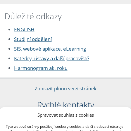
Důležité odkazy
ENGLISH
Studijní oddělení
SIS, webové aplikace, eLearning
Katedry, ústavy a další pracoviště
Harmonogram ak. roku
Zobrazit plnou verzi stránek
Rychlé kontakty
Spravovat souhlas s cookies
Filozofická fakulta
Univerzita Karlova
Tyto webové stránky používají soubory cookies a další sledovací nástroje
nám. Jana Palacha 1/2