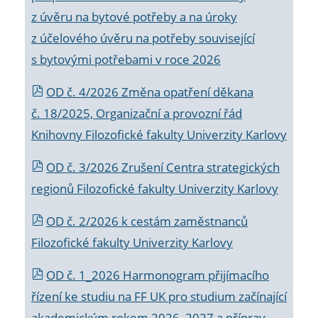
z úvěru na bytové potřeby a na úroky
z účelového úvěru na potřeby související
s bytovými potřebami v roce 2026
OD č. 4/2026 Změna opatření děkana
č. 18/2025, Organizační a provozní řád
Knihovny Filozofické fakulty Univerzity Karlovy
OD č. 3/2026 Zrušení Centra strategických
regionů Filozofické fakulty Univerzity Karlovy
OD č. 2/2026 k
cestám zaměstnanců
Filozofické fakulty Univerzity Karlovy
OD č. 1_2026 Harmonogram přijímacího
řízení ke studiu na FF UK pro studium začínající
akademickým rokem 2026_2027 a příprav