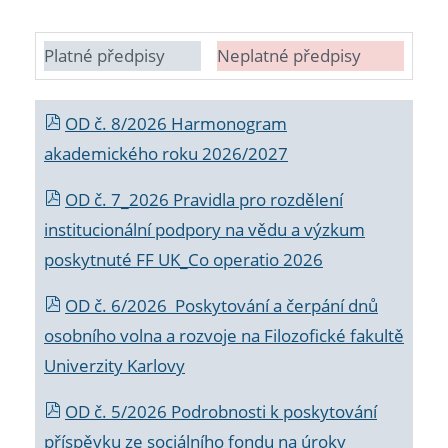
Platné předpisy
Neplatné předpisy
OD č. 8/2026 Harmonogram
akademického roku 2026/2027
OD č. 7_2026 Pravidla pro rozdělení
institucionální podpory na vědu a výzkum
poskytnuté FF UK_Co operatio 2026
OD č. 6/2026 Poskytování a čerpání dnů
osobního volna a rozvoje na Filozofické fakultě
Univerzity Karlovy
OD č. 5/2026 Podrobnosti k poskytování
příspěvku ze sociálního fondu na úroky