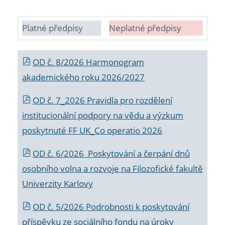
Platné předpisy
Neplatné předpisy
OD č. 8/2026 Harmonogram
akademického roku 2026/2027
OD č. 7_2026 Pravidla pro rozdělení
institucionální podpory na vědu a výzkum
poskytnuté FF UK_Co operatio 2026
OD č. 6/2026 Poskytování a čerpání dnů
osobního volna a rozvoje na Filozofické fakultě
Univerzity Karlovy
OD č. 5/2026 Podrobnosti k poskytování
příspěvku ze sociálního fondu na úroky