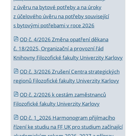
z úvěru na bytové potřeby a na úroky
z účelového úvěru na potřeby související
s bytovými potřebami v roce 2026
OD č. 4/2026 Změna opatření děkana
č. 18/2025, Organizační a provozní řád
Knihovny Filozofické fakulty Univerzity Karlovy
OD č. 3/2026 Zrušení Centra strategických
regionů Filozofické fakulty Univerzity Karlovy
OD č. 2/2026 k
cestám zaměstnanců
Filozofické fakulty Univerzity Karlovy
OD č. 1_2026 Harmonogram přijímacího
řízení ke studiu na FF UK pro studium začínající
akademickým rokem 2026_2027 a příprav