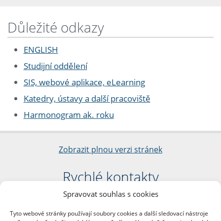
Důležité odkazy
ENGLISH
Studijní oddělení
SIS, webové aplikace, eLearning
Katedry, ústavy a další pracoviště
Harmonogram ak. roku
Zobrazit plnou verzi stránek
Rychlé kontakty
Spravovat souhlas s cookies
Filozofická fakulta
Univerzita Karlova
Tyto webové stránky používají soubory cookies a další sledovací nástroje
nám. Jana Palacha 1/2