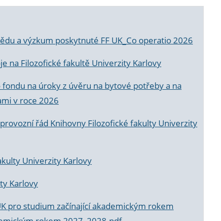
a vědu a výzkum poskytnuté FF UK_Co operatio 2026
 na Filozofické fakultě Univerzity Karlovy
o fondu na úroky z úvěru na bytové potřeby a na
ami v roce 2026
rovozní řád Knihovny Filozofické fakulty Univerzity
akulty Univerzity Karlovy
ty Karlovy
UK pro studium začínající akademickým rokem
akademickým rokem 2027_2028.pdf