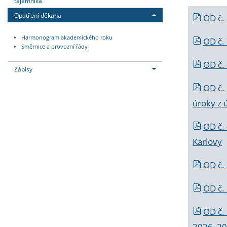
tajemníka
Opatření děkana
OD č.
Harmonogram akademického roku
OD č.
Směrnice a provozní řády
OD č. 
Zápisy
OD č.
úroky z 
OD č.
Karlovy
OD č. 
OD č.
OD č.
2026_202