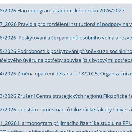
 8/2026 Harmonogram akademického roku 2026/2027
 7_2026 Pravidla pro rozdělení institucionální podpory n
6/2026 Poskytování a čerpání dnů osobního volna a rozvoje
 5/2026 Podrobnosti k poskytování příspěvku ze sociálníh
účelového úvěru na potřeby související s bytovými potřeb
 4/2026 Změna opatření děkana č. 18/2025, Organizační a p
3/2026 Zrušení Centra strategických regionů Filozofické f
 2/2026 k
cestám zaměstnanců Filozofické fakulty Univerzi
 1_2026 Harmonogram přijímacího řízení ke studiu na FF 
7 a příprav přijímacího řízení ke studiu začínajícímu 