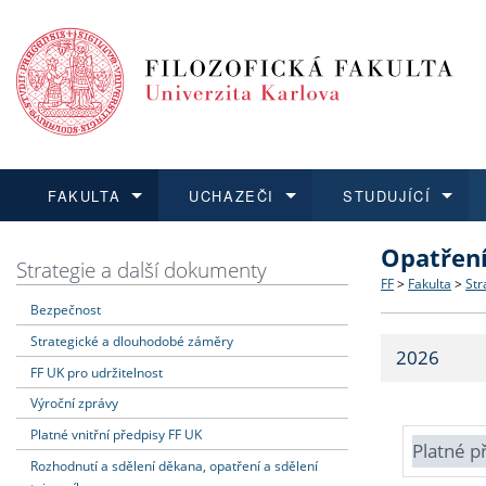
FAKULTA
UCHAZEČI
STUDUJÍCÍ
Opatřen
FAKULTA
UCHAZEČI
STUDUJÍCÍ
VĚDA A VÝZKUM
ZAHRANIČÍ
Struktura a
Co studova
Bakalářsk
O vědě a 
Aktuální n
Strategie a další dokumenty
FF
>
Fakulta
>
Str
Bezpečnost
Dozvědět se více
Podat přihlášku
Dozvědět se více
Dozvědět se více
Dozvědět se více
Strategie 
Učitelské 
Doktorské
Akademické
Vyjíždějící
Strategické a dlouhodobé záměry
2026
Podpora a
Informace 
Rigorózní 
Granty a p
Přijíždějíc
FF UK pro udržitelnost
Výroční zprávy
Absolventi
Vyjíždějíc
Platné vnitřní předpisy FF UK
Platné p
Rozhodnutí a sdělení děkana, opatření a sdělení
Fakultní š