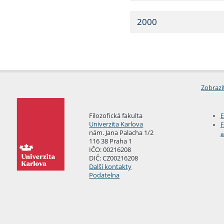
2000
Zobrazi
Filozofická fakulta
E
Univerzita Karlova
F
nám. Jana Palacha 1/2
a
116 38 Praha 1
IČO: 00216208
DIČ: CZ00216208
Další kontakty
Podatelna