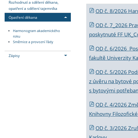
Rozhodnutí a sdělení děkana,
opatření a sdělení tajemníka
OD č. 8/2026 Ha
Opatření děkana
OD č. 7_2026 Prav
Harmonogram akademického
poskytnuté FF UK_C
roku
Směrnice a provozní řády
OD č. 6/2026 Posk
Zápisy
fakultě Univerzity K
OD č. 5/2026 Podr
z úvěru na bytové po
s bytovými potřebam
OD č. 4/2026 Změ
Knihovny Filozofické
OD č. 3/2026 Zruš
Karlovy