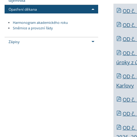
tajemníka
Opatření děkana
OD č.
Harmonogram akademického roku
OD č.
Směrnice a provozní řády
OD č. 
Zápisy
OD č.
úroky z 
OD č.
Karlovy
OD č. 
OD č.
OD č.
2026_202