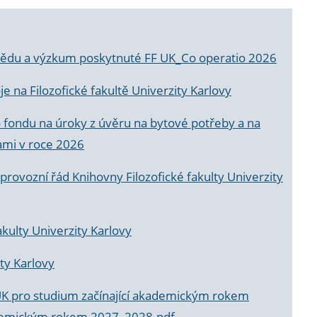
a vědu a výzkum poskytnuté FF UK_Co operatio 2026
 na Filozofické fakultě Univerzity Karlovy
o fondu na úroky z úvěru na bytové potřeby a na
ami v roce 2026
rovozní řád Knihovny Filozofické fakulty Univerzity
akulty Univerzity Karlovy
ty Karlovy
UK pro studium začínající akademickým rokem
akademickým rokem 2027_2028.pdf