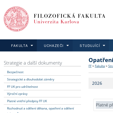
FAKULTA
UCHAZEČI
STUDUJÍCÍ
Opatřen
FAKULTA
UCHAZEČI
STUDUJÍCÍ
VĚDA A VÝZKUM
ZAHRANIČÍ
Struktura a
Co studova
Bakalářsk
O vědě a 
Aktuální n
Strategie a další dokumenty
FF
>
Fakulta
>
Str
Bezpečnost
Dozvědět se více
Podat přihlášku
Dozvědět se více
Dozvědět se více
Dozvědět se více
Strategie 
Učitelské 
Doktorské
Akademické
Vyjíždějící
Strategické a dlouhodobé záměry
2026
Podpora a
Informace 
Rigorózní 
Granty a p
Přijíždějíc
FF UK pro udržitelnost
Výroční zprávy
Absolventi
Vyjíždějíc
Platné vnitřní předpisy FF UK
Platné p
Rozhodnutí a sdělení děkana, opatření a sdělení
Fakultní š