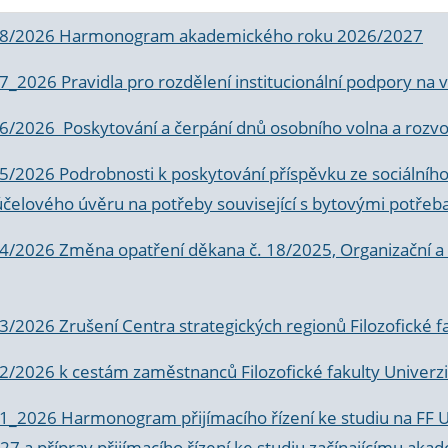
 8/2026 Harmonogram akademického roku 2026/2027
 7_2026 Pravidla pro rozdělení institucionální podpory n
6/2026 Poskytování a čerpání dnů osobního volna a rozvoje
 5/2026 Podrobnosti k poskytování příspěvku ze sociálníh
účelového úvěru na potřeby související s bytovými potřeb
 4/2026 Změna opatření děkana č. 18/2025, Organizační a p
3/2026 Zrušení Centra strategických regionů Filozofické f
 2/2026 k
cestám zaměstnanců Filozofické fakulty Univerzi
 1_2026 Harmonogram přijímacího řízení ke studiu na FF 
7 a příprav přijímacího řízení ke studiu začínajícímu 