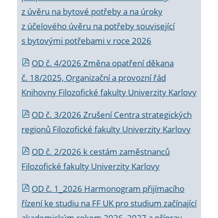
z úvěru na bytové potřeby a na úroky
z účelového úvěru na potřeby související
s bytovými potřebami v roce 2026
OD č. 4/2026 Změna opatření děkana
č. 18/2025, Organizační a provozní řád
Knihovny Filozofické fakulty Univerzity Karlovy
OD č. 3/2026 Zrušení Centra strategických
regionů Filozofické fakulty Univerzity Karlovy
OD č. 2/2026 k
cestám zaměstnanců
Filozofické fakulty Univerzity Karlovy
OD č. 1_2026 Harmonogram přijímacího
řízení ke studiu na FF UK pro studium začínající
akademickým rokem 2026_2027 a příprav