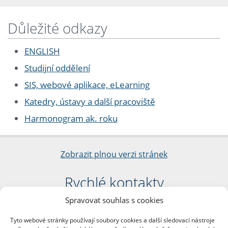
Důležité odkazy
ENGLISH
Studijní oddělení
SIS, webové aplikace, eLearning
Katedry, ústavy a další pracoviště
Harmonogram ak. roku
Zobrazit plnou verzi stránek
Rychlé kontakty
Spravovat souhlas s cookies
Filozofická fakulta
Univerzita Karlova
Tyto webové stránky používají soubory cookies a další sledovací nástroje
nám. Jana Palacha 1/2