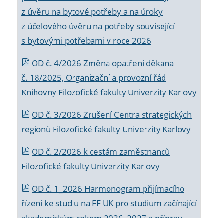
z úvěru na bytové potřeby a na úroky
z účelového úvěru na potřeby související
s bytovými potřebami v roce 2026
OD č. 4/2026 Změna opatření děkana
č. 18/2025, Organizační a provozní řád
Knihovny Filozofické fakulty Univerzity Karlovy
OD č. 3/2026 Zrušení Centra strategických
regionů Filozofické fakulty Univerzity Karlovy
OD č. 2/2026 k
cestám zaměstnanců
Filozofické fakulty Univerzity Karlovy
OD č. 1_2026 Harmonogram přijímacího
řízení ke studiu na FF UK pro studium začínající
akademickým rokem 2026_2027 a příprav