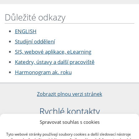
Důležité odkazy
ENGLISH
Studijní oddělení
SIS, webové aplikace, eLearning
Katedry, ústavy a další pracoviště
Harmonogram ak. roku
Zobrazit plnou verzi stránek
Rychlé kontakty
Spravovat souhlas s cookies
Filozofická fakulta
Univerzita Karlova
Tyto webové stránky používají soubory cookies a další sledovací nástroje
nám. Jana Palacha 1/2