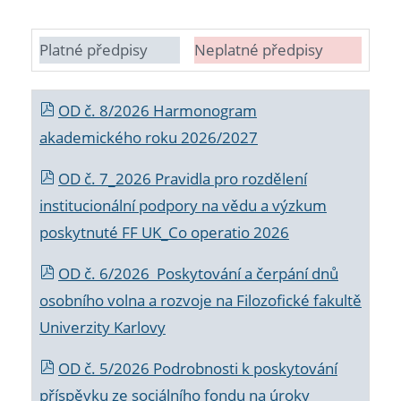
Platné předpisy
Neplatné předpisy
OD č. 8/2026 Harmonogram
akademického roku 2026/2027
OD č. 7_2026 Pravidla pro rozdělení
institucionální podpory na vědu a výzkum
poskytnuté FF UK_Co operatio 2026
OD č. 6/2026 Poskytování a čerpání dnů
osobního volna a rozvoje na Filozofické fakultě
Univerzity Karlovy
OD č. 5/2026 Podrobnosti k poskytování
příspěvku ze sociálního fondu na úroky