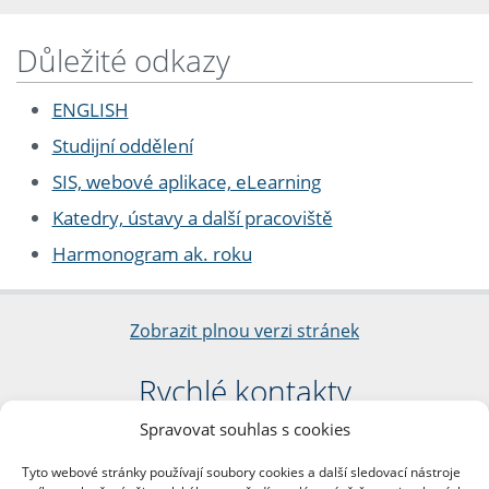
Důležité odkazy
ENGLISH
Studijní oddělení
SIS, webové aplikace, eLearning
Katedry, ústavy a další pracoviště
Harmonogram ak. roku
Zobrazit plnou verzi stránek
Rychlé kontakty
Spravovat souhlas s cookies
Filozofická fakulta
Univerzita Karlova
Tyto webové stránky používají soubory cookies a další sledovací nástroje
nám. Jana Palacha 1/2