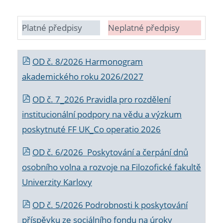
Platné předpisy
Neplatné předpisy
OD č. 8/2026 Harmonogram
akademického roku 2026/2027
OD č. 7_2026 Pravidla pro rozdělení
institucionální podpory na vědu a výzkum
poskytnuté FF UK_Co operatio 2026
OD č. 6/2026 Poskytování a čerpání dnů
osobního volna a rozvoje na Filozofické fakultě
Univerzity Karlovy
OD č. 5/2026 Podrobnosti k poskytování
příspěvku ze sociálního fondu na úroky