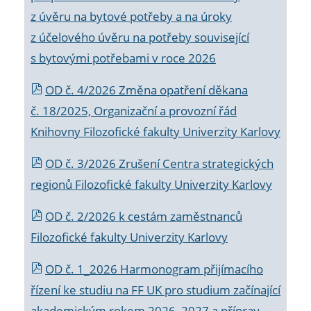
z úvěru na bytové potřeby a na úroky
z účelového úvěru na potřeby související
s bytovými potřebami v roce 2026
OD č. 4/2026 Změna opatření děkana
č. 18/2025, Organizační a provozní řád
Knihovny Filozofické fakulty Univerzity Karlovy
OD č. 3/2026 Zrušení Centra strategických
regionů Filozofické fakulty Univerzity Karlovy
OD č. 2/2026 k
cestám zaměstnanců
Filozofické fakulty Univerzity Karlovy
OD č. 1_2026 Harmonogram přijímacího
řízení ke studiu na FF UK pro studium začínající
akademickým rokem 2026_2027 a příprav