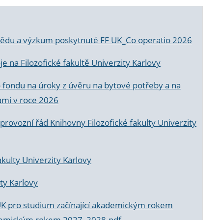
a vědu a výzkum poskytnuté FF UK_Co operatio 2026
 na Filozofické fakultě Univerzity Karlovy
o fondu na úroky z úvěru na bytové potřeby a na
ami v roce 2026
rovozní řád Knihovny Filozofické fakulty Univerzity
akulty Univerzity Karlovy
ty Karlovy
UK pro studium začínající akademickým rokem
akademickým rokem 2027_2028.pdf