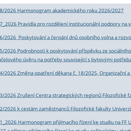
 8/2026 Harmonogram akademického roku 2026/2027
 7_2026 Pravidla pro rozdělení institucionální podpory n
6/2026 Poskytování a čerpání dnů osobního volna a rozvoje
 5/2026 Podrobnosti k poskytování příspěvku ze sociálníh
účelového úvěru na potřeby související s bytovými potřeb
 4/2026 Změna opatření děkana č. 18/2025, Organizační a p
3/2026 Zrušení Centra strategických regionů Filozofické f
 2/2026 k
cestám zaměstnanců Filozofické fakulty Univerzi
 1_2026 Harmonogram přijímacího řízení ke studiu na FF 
7 a příprav přijímacího řízení ke studiu začínajícímu 