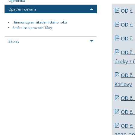
tajemníka
Opatření děkana
OD č.
Harmonogram akademického roku
OD č.
Směrnice a provozní řády
OD č. 
Zápisy
OD č.
úroky z 
OD č.
Karlovy
OD č. 
OD č.
OD č.
2026_202