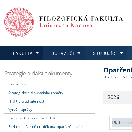
FAKULTA
UCHAZEČI
STUDUJÍCÍ
Opatřen
FAKULTA
UCHAZEČI
STUDUJÍCÍ
VĚDA A VÝZKUM
ZAHRANIČÍ
Struktura a
Co studova
Bakalářsk
O vědě a 
Aktuální n
Strategie a další dokumenty
FF
>
Fakulta
>
Str
Bezpečnost
Dozvědět se více
Podat přihlášku
Dozvědět se více
Dozvědět se více
Dozvědět se více
Strategie 
Učitelské 
Doktorské
Akademické
Vyjíždějící
Strategické a dlouhodobé záměry
2026
Podpora a
Informace 
Rigorózní 
Granty a p
Přijíždějíc
FF UK pro udržitelnost
Výroční zprávy
Absolventi
Vyjíždějíc
Platné vnitřní předpisy FF UK
Platné p
Rozhodnutí a sdělení děkana, opatření a sdělení
Fakultní š