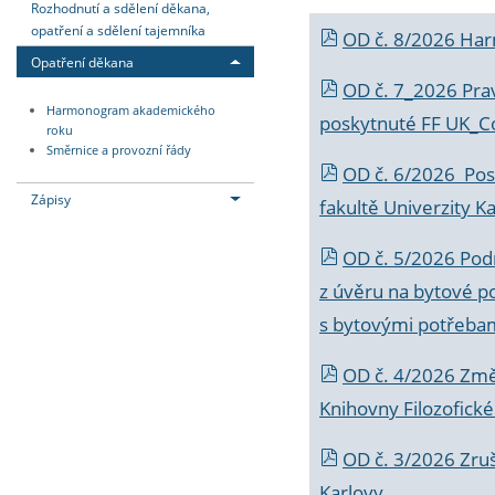
Rozhodnutí a sdělení děkana,
opatření a sdělení tajemníka
OD č. 8/2026 Ha
Opatření děkana
OD č. 7_2026 Prav
Harmonogram akademického
poskytnuté FF UK_C
roku
Směrnice a provozní řády
OD č. 6/2026 Posk
Zápisy
fakultě Univerzity K
OD č. 5/2026 Podr
z úvěru na bytové po
s bytovými potřebam
OD č. 4/2026 Změ
Knihovny Filozofické
OD č. 3/2026 Zruš
Karlovy