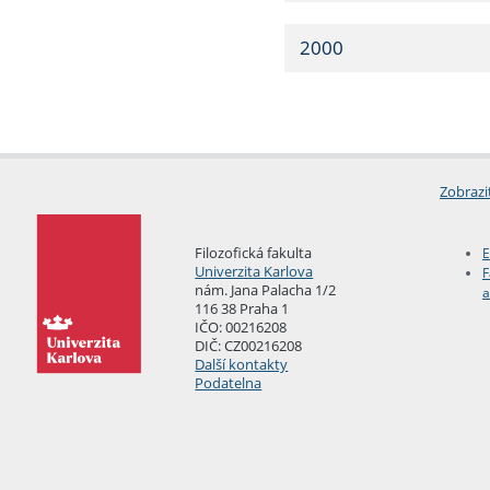
2000
Zobrazi
Filozofická fakulta
E
Univerzita Karlova
F
nám. Jana Palacha 1/2
a
116 38 Praha 1
IČO: 00216208
DIČ: CZ00216208
Další kontakty
Podatelna