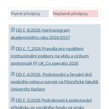
Platné předpisy
Neplatné předpisy
OD č. 8/2026 Harmonogram
akademického roku 2026/2027
OD č. 7_2026 Pravidla pro rozdělení
institucionální podpory na vědu a výzkum
poskytnuté FF UK_Co operatio 2026
OD č. 6/2026 Poskytování a čerpání dnů
osobního volna a rozvoje na Filozofické fakultě
Univerzity Karlovy
OD č. 5/2026 Podrobnosti k poskytování
příspěvku ze sociálního fondu na úroky