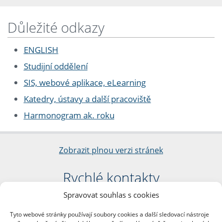
Důležité odkazy
ENGLISH
Studijní oddělení
SIS, webové aplikace, eLearning
Katedry, ústavy a další pracoviště
Harmonogram ak. roku
Zobrazit plnou verzi stránek
Rychlé kontakty
Spravovat souhlas s cookies
Filozofická fakulta
Univerzita Karlova
Tyto webové stránky používají soubory cookies a další sledovací nástroje
nám. Jana Palacha 1/2