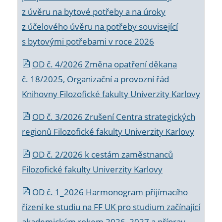
z úvěru na bytové potřeby a na úroky
z účelového úvěru na potřeby související
s bytovými potřebami v roce 2026
OD č. 4/2026 Změna opatření děkana
č. 18/2025, Organizační a provozní řád
Knihovny Filozofické fakulty Univerzity Karlovy
OD č. 3/2026 Zrušení Centra strategických
regionů Filozofické fakulty Univerzity Karlovy
OD č. 2/2026 k
cestám zaměstnanců
Filozofické fakulty Univerzity Karlovy
OD č. 1_2026 Harmonogram přijímacího
řízení ke studiu na FF UK pro studium začínající
akademickým rokem 2026_2027 a příprav