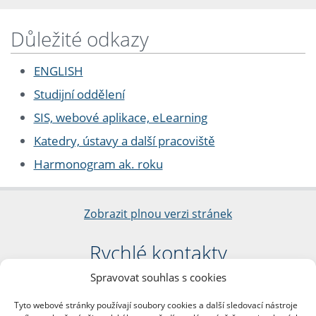
Důležité odkazy
ENGLISH
Studijní oddělení
SIS, webové aplikace, eLearning
Katedry, ústavy a další pracoviště
Harmonogram ak. roku
Zobrazit plnou verzi stránek
Rychlé kontakty
Spravovat souhlas s cookies
Filozofická fakulta
Univerzita Karlova
Tyto webové stránky používají soubory cookies a další sledovací nástroje
nám. Jana Palacha 1/2