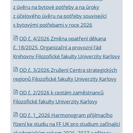
z úvěru na bytové potřeby a na úroky
z účelového úvěru na potřeby související
s bytovými potřebami v roce 2026
OD č. 4/2026 Změna opatření děkana
č. 18/2025, Organizační a provozní řád
Knihovny Filozofické fakulty Univerzity Karlovy
OD č. 3/2026 Zrušení Centra strategických
regionů Filozofické fakulty Univerzity Karlovy
OD č. 2/2026 k
cestám zaměstnanců
Filozofické fakulty Univerzity Karlovy
OD č. 1_2026 Harmonogram přijímacího
řízení ke studiu na FF UK pro studium začínající
akademickým rokem 2026_2027 a příprav