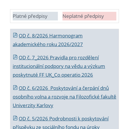
Platné předpisy
Neplatné předpisy
OD č. 8/2026 Harmonogram
akademického roku 2026/2027
OD č. 7_2026 Pravidla pro rozdělení
institucionální podpory na vědu a výzkum
poskytnuté FF UK_Co operatio 2026
OD č. 6/2026 Poskytování a čerpání dnů
osobního volna a rozvoje na Filozofické fakultě
Univerzity Karlovy
OD č. 5/2026 Podrobnosti k poskytování
příspěvku ze sociálního fondu na úroky