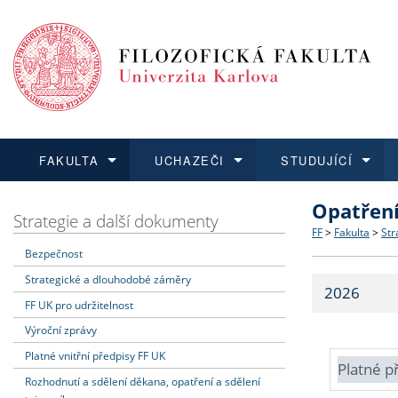
FAKULTA
UCHAZEČI
STUDUJÍCÍ
Opatřen
FAKULTA
UCHAZEČI
STUDUJÍCÍ
VĚDA A VÝZKUM
ZAHRANIČÍ
Struktura a
Co studova
Bakalářsk
O vědě a 
Aktuální n
Strategie a další dokumenty
FF
>
Fakulta
>
Str
Bezpečnost
Dozvědět se více
Podat přihlášku
Dozvědět se více
Dozvědět se více
Dozvědět se více
Strategie 
Učitelské 
Doktorské
Akademické
Vyjíždějící
Strategické a dlouhodobé záměry
2026
Podpora a
Informace 
Rigorózní 
Granty a p
Přijíždějíc
FF UK pro udržitelnost
Výroční zprávy
Absolventi
Vyjíždějíc
Platné vnitřní předpisy FF UK
Platné p
Rozhodnutí a sdělení děkana, opatření a sdělení
Fakultní š