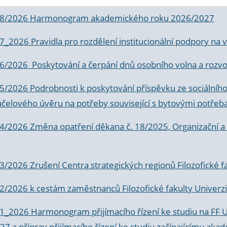
 8/2026 Harmonogram akademického roku 2026/2027
 7_2026 Pravidla pro rozdělení institucionální podpory n
6/2026 Poskytování a čerpání dnů osobního volna a rozvoje
 5/2026 Podrobnosti k poskytování příspěvku ze sociálníh
účelového úvěru na potřeby související s bytovými potřeb
 4/2026 Změna opatření děkana č. 18/2025, Organizační a p
3/2026 Zrušení Centra strategických regionů Filozofické f
 2/2026 k
cestám zaměstnanců Filozofické fakulty Univerzi
 1_2026 Harmonogram přijímacího řízení ke studiu na FF 
7 a příprav přijímacího řízení ke studiu začínajícímu 