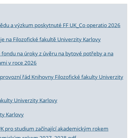
a vědu a výzkum poskytnuté FF UK_Co operatio 2026
 na Filozofické fakultě Univerzity Karlovy
o fondu na úroky z úvěru na bytové potřeby a na
ami v roce 2026
rovozní řád Knihovny Filozofické fakulty Univerzity
akulty Univerzity Karlovy
ty Karlovy
UK pro studium začínající akademickým rokem
akademickým rokem 2027_2028.pdf