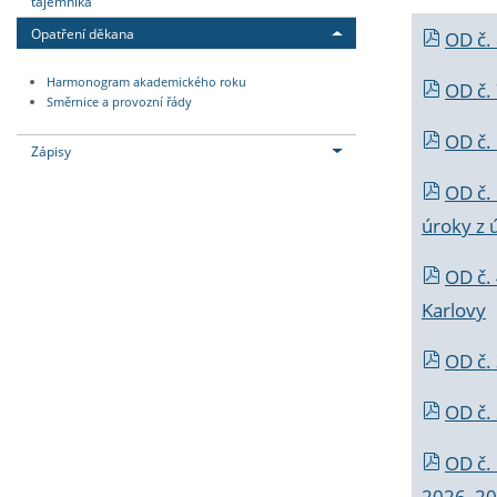
tajemníka
Opatření děkana
OD č.
Harmonogram akademického roku
OD č.
Směrnice a provozní řády
OD č. 
Zápisy
OD č.
úroky z 
OD č.
Karlovy
OD č. 
OD č.
OD č.
2026_202