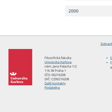
2000
Zobrazi
Filozofická fakulta
E
Univerzita Karlova
F
nám. Jana Palacha 1/2
a
116 38 Praha 1
IČO: 00216208
DIČ: CZ00216208
Další kontakty
Podatelna