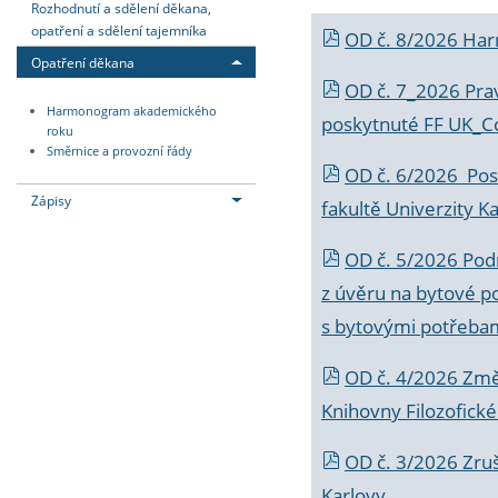
Rozhodnutí a sdělení děkana,
opatření a sdělení tajemníka
OD č. 8/2026 Ha
Opatření děkana
OD č. 7_2026 Prav
Harmonogram akademického
poskytnuté FF UK_C
roku
Směrnice a provozní řády
OD č. 6/2026 Posk
Zápisy
fakultě Univerzity K
OD č. 5/2026 Podr
z úvěru na bytové po
s bytovými potřebam
OD č. 4/2026 Změ
Knihovny Filozofické
OD č. 3/2026 Zruš
Karlovy