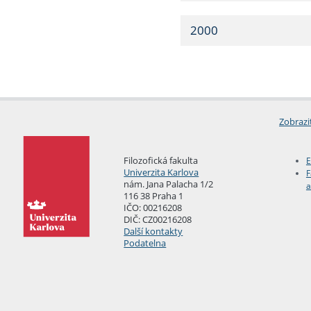
2000
Zobrazi
Filozofická fakulta
E
Univerzita Karlova
F
nám. Jana Palacha 1/2
a
116 38 Praha 1
IČO: 00216208
DIČ: CZ00216208
Další kontakty
Podatelna