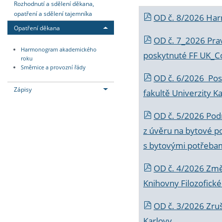
Rozhodnutí a sdělení děkana,
opatření a sdělení tajemníka
OD č. 8/2026 Ha
Opatření děkana
OD č. 7_2026 Prav
Harmonogram akademického
poskytnuté FF UK_C
roku
Směrnice a provozní řády
OD č. 6/2026 Posk
Zápisy
fakultě Univerzity K
OD č. 5/2026 Podr
z úvěru na bytové po
s bytovými potřebam
OD č. 4/2026 Změ
Knihovny Filozofické
OD č. 3/2026 Zruš
Karlovy