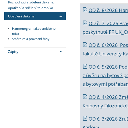
Rozhodnutí a sdělení děkana,
opatření a sdělení tajemníka
OD č. 8/2026 Ha
Opatření děkana
OD č. 7_2026 Prav
Harmonogram akademického
poskytnuté FF UK_C
roku
Směrnice a provozní řády
OD č. 6/2026 Posk
Zápisy
fakultě Univerzity K
OD č. 5/2026 Podr
z úvěru na bytové po
s bytovými potřebam
OD č. 4/2026 Změ
Knihovny Filozofické
OD č. 3/2026 Zruš
Karlovy