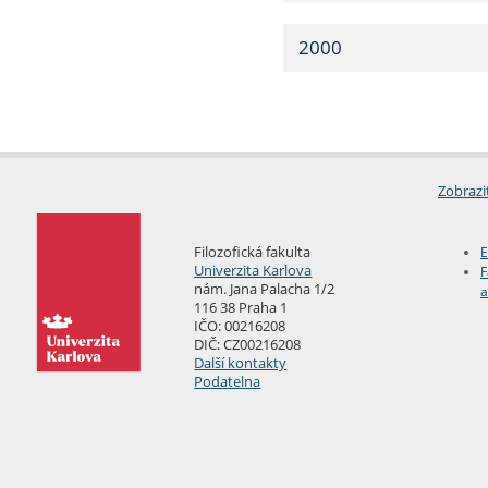
2000
Zobrazi
Filozofická fakulta
E
Univerzita Karlova
F
nám. Jana Palacha 1/2
a
116 38 Praha 1
IČO: 00216208
DIČ: CZ00216208
Další kontakty
Podatelna