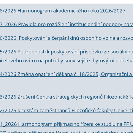
 8/2026 Harmonogram akademického roku 2026/2027
 7_2026 Pravidla pro rozdělení institucionální podpory n
6/2026 Poskytování a čerpání dnů osobního volna a rozvoje
 5/2026 Podrobnosti k poskytování příspěvku ze sociálníh
účelového úvěru na potřeby související s bytovými potřeb
 4/2026 Změna opatření děkana č. 18/2025, Organizační a p
3/2026 Zrušení Centra strategických regionů Filozofické f
 2/2026 k
cestám zaměstnanců Filozofické fakulty Univerzi
 1_2026 Harmonogram přijímacího řízení ke studiu na FF 
7 a příprav přijímacího řízení ke studiu začínajícímu 