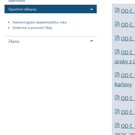
tajemníka
Opatření děkana
OD č.
Harmonogram akademického roku
OD č.
Směrnice a provozní řády
OD č. 
Zápisy
OD č.
úroky z 
OD č.
Karlovy
OD č. 
OD č.
OD č.
2026_202