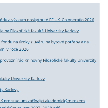
a vědu a výzkum poskytnuté FF UK_Co operatio 2026
 na Filozofické fakultě Univerzity Karlovy
o fondu na úroky z úvěru na bytové potřeby a na
ami v roce 2026
rovozní řád Knihovny Filozofické fakulty Univerzity
akulty Univerzity Karlovy
ty Karlovy
UK pro studium začínající akademickým rokem
akademickým rokem 2027_2028.pdf