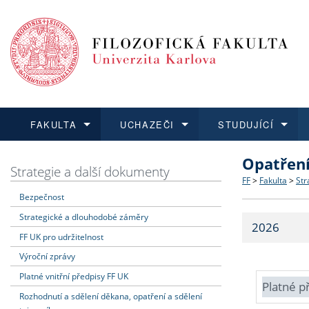
FAKULTA
UCHAZEČI
STUDUJÍCÍ
Opatřen
FAKULTA
UCHAZEČI
STUDUJÍCÍ
VĚDA A VÝZKUM
ZAHRANIČÍ
Struktura a
Co studova
Bakalářsk
O vědě a 
Aktuální n
Strategie a další dokumenty
FF
>
Fakulta
>
Str
Bezpečnost
Dozvědět se více
Podat přihlášku
Dozvědět se více
Dozvědět se více
Dozvědět se více
Strategie 
Učitelské 
Doktorské
Akademické
Vyjíždějící
Strategické a dlouhodobé záměry
2026
Podpora a
Informace 
Rigorózní 
Granty a p
Přijíždějíc
FF UK pro udržitelnost
Výroční zprávy
Absolventi
Vyjíždějíc
Platné vnitřní předpisy FF UK
Platné p
Rozhodnutí a sdělení děkana, opatření a sdělení
Fakultní š