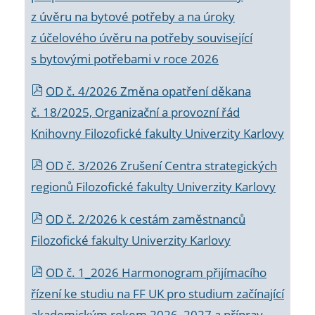
z úvěru na bytové potřeby a na úroky
z účelového úvěru na potřeby související
s bytovými potřebami v roce 2026
OD č. 4/2026 Změna opatření děkana
č. 18/2025, Organizační a provozní řád
Knihovny Filozofické fakulty Univerzity Karlovy
OD č. 3/2026 Zrušení Centra strategických
regionů Filozofické fakulty Univerzity Karlovy
OD č. 2/2026 k
cestám zaměstnanců
Filozofické fakulty Univerzity Karlovy
OD č. 1_2026 Harmonogram přijímacího
řízení ke studiu na FF UK pro studium začínající
akademickým rokem 2026_2027 a příprav