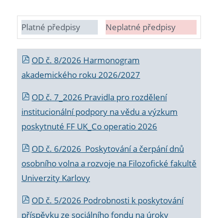
Platné předpisy
Neplatné předpisy
OD č. 8/2026 Harmonogram
akademického roku 2026/2027
OD č. 7_2026 Pravidla pro rozdělení
institucionální podpory na vědu a výzkum
poskytnuté FF UK_Co operatio 2026
OD č. 6/2026 Poskytování a čerpání dnů
osobního volna a rozvoje na Filozofické fakultě
Univerzity Karlovy
OD č. 5/2026 Podrobnosti k poskytování
příspěvku ze sociálního fondu na úroky