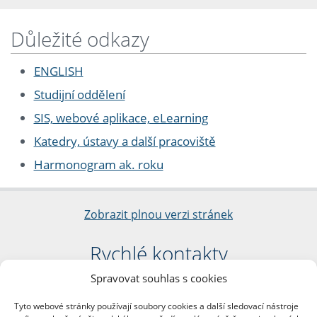
Důležité odkazy
ENGLISH
Studijní oddělení
SIS, webové aplikace, eLearning
Katedry, ústavy a další pracoviště
Harmonogram ak. roku
Zobrazit plnou verzi stránek
Rychlé kontakty
Spravovat souhlas s cookies
Filozofická fakulta
Univerzita Karlova
Tyto webové stránky používají soubory cookies a další sledovací nástroje
nám. Jana Palacha 1/2