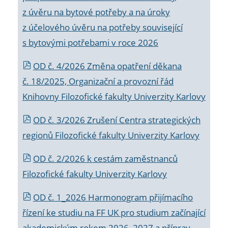
z úvěru na bytové potřeby a na úroky
z účelového úvěru na potřeby související
s bytovými potřebami v roce 2026
OD č. 4/2026 Změna opatření děkana
č. 18/2025, Organizační a provozní řád
Knihovny Filozofické fakulty Univerzity Karlovy
OD č. 3/2026 Zrušení Centra strategických
regionů Filozofické fakulty Univerzity Karlovy
OD č. 2/2026 k
cestám zaměstnanců
Filozofické fakulty Univerzity Karlovy
OD č. 1_2026 Harmonogram přijímacího
řízení ke studiu na FF UK pro studium začínající
akademickým rokem 2026_2027 a příprav