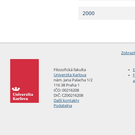
2000
Zobrazi
Filozofická fakulta
E
Univerzita Karlova
F
nám. Jana Palacha 1/2
a
116 38 Praha 1
IČO: 00216208
DIČ: CZ00216208
Další kontakty
Podatelna