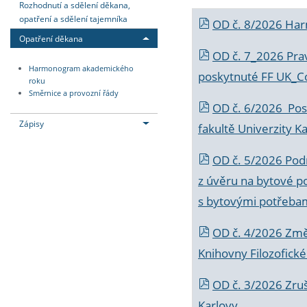
Rozhodnutí a sdělení děkana,
opatření a sdělení tajemníka
OD č. 8/2026 Ha
Opatření děkana
OD č. 7_2026 Prav
Harmonogram akademického
poskytnuté FF UK_C
roku
Směrnice a provozní řády
OD č. 6/2026 Posk
Zápisy
fakultě Univerzity K
OD č. 5/2026 Podr
z úvěru na bytové po
s bytovými potřebam
OD č. 4/2026 Změ
Knihovny Filozofické
OD č. 3/2026 Zruš
Karlovy