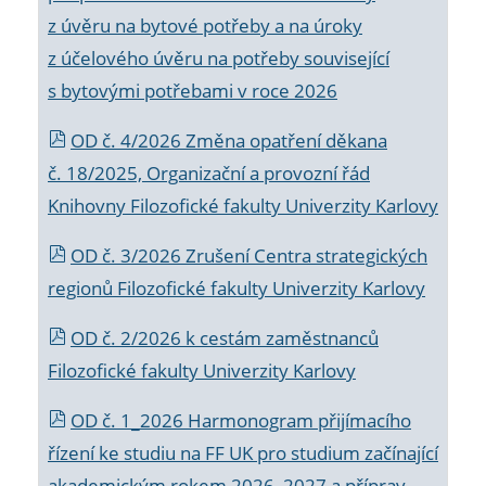
z úvěru na bytové potřeby a na úroky
z účelového úvěru na potřeby související
s bytovými potřebami v roce 2026
OD č. 4/2026 Změna opatření děkana
č. 18/2025, Organizační a provozní řád
Knihovny Filozofické fakulty Univerzity Karlovy
OD č. 3/2026 Zrušení Centra strategických
regionů Filozofické fakulty Univerzity Karlovy
OD č. 2/2026 k
cestám zaměstnanců
Filozofické fakulty Univerzity Karlovy
OD č. 1_2026 Harmonogram přijímacího
řízení ke studiu na FF UK pro studium začínající
akademickým rokem 2026_2027 a příprav