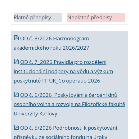
Platné předpisy
Neplatné předpisy
OD č. 8/2026 Harmonogram
akademického roku 2026/2027
OD č. 7_2026 Pravidla pro rozdělení
institucionální podpory na vědu a výzkum
poskytnuté FF UK_Co operatio 2026
OD č. 6/2026 Poskytování a čerpání dnů
osobního volna a rozvoje na Filozofické fakultě
Univerzity Karlovy
OD č. 5/2026 Podrobnosti k poskytování
příspěvku ze sociálního fondu na úroky