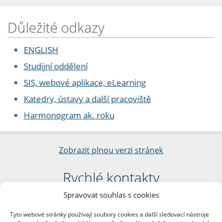
Důležité odkazy
ENGLISH
Studijní oddělení
SIS, webové aplikace, eLearning
Katedry, ústavy a další pracoviště
Harmonogram ak. roku
Zobrazit plnou verzi stránek
Rychlé kontakty
Spravovat souhlas s cookies
Filozofická fakulta
Univerzita Karlova
Tyto webové stránky používají soubory cookies a další sledovací nástroje
nám. Jana Palacha 1/2