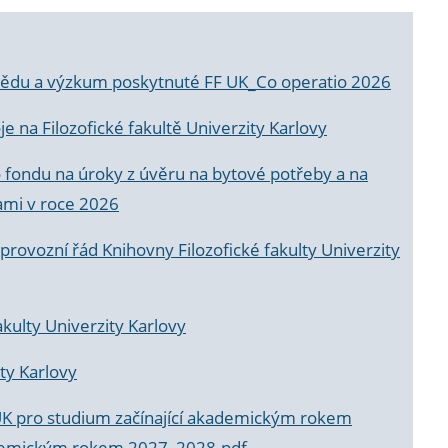
a vědu a výzkum poskytnuté FF UK_Co operatio 2026
 na Filozofické fakultě Univerzity Karlovy
o fondu na úroky z úvěru na bytové potřeby a na
ami v roce 2026
rovozní řád Knihovny Filozofické fakulty Univerzity
akulty Univerzity Karlovy
ty Karlovy
UK pro studium začínající akademickým rokem
akademickým rokem 2027_2028.pdf