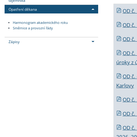
tajemníka
Opatření děkana
OD č.
Harmonogram akademického roku
OD č.
Směrnice a provozní řády
OD č. 
Zápisy
OD č.
úroky z 
OD č.
Karlovy
OD č. 
OD č.
OD č.
2026_202