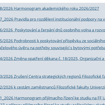
 8/2026 Harmonogram akademického roku 2026/2027
 7_2026 Pravidla pro rozdělení institucionální podpory n
6/2026 Poskytování a čerpání dnů osobního volna a rozvoje
 5/2026 Podrobnosti k poskytování příspěvku ze sociálníh
účelového úvěru na potřeby související s bytovými potřeb
 4/2026 Změna opatření děkana č. 18/2025, Organizační a p
3/2026 Zrušení Centra strategických regionů Filozofické f
 2/2026 k
cestám zaměstnanců Filozofické fakulty Univerzi
 1_2026 Harmonogram přijímacího řízení ke studiu na FF 
7 a příprav přijímacího řízení ke studiu začínajícímu 