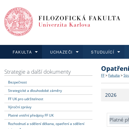
FAKULTA
UCHAZEČI
STUDUJÍCÍ
Opatřen
FAKULTA
UCHAZEČI
STUDUJÍCÍ
VĚDA A VÝZKUM
ZAHRANIČÍ
Struktura a
Co studova
Bakalářsk
O vědě a 
Aktuální n
Strategie a další dokumenty
FF
>
Fakulta
>
Str
Bezpečnost
Dozvědět se více
Podat přihlášku
Dozvědět se více
Dozvědět se více
Dozvědět se více
Strategie 
Učitelské 
Doktorské
Akademické
Vyjíždějící
Strategické a dlouhodobé záměry
2026
Podpora a
Informace 
Rigorózní 
Granty a p
Přijíždějíc
FF UK pro udržitelnost
Výroční zprávy
Absolventi
Vyjíždějíc
Platné vnitřní předpisy FF UK
Platné p
Rozhodnutí a sdělení děkana, opatření a sdělení
Fakultní š