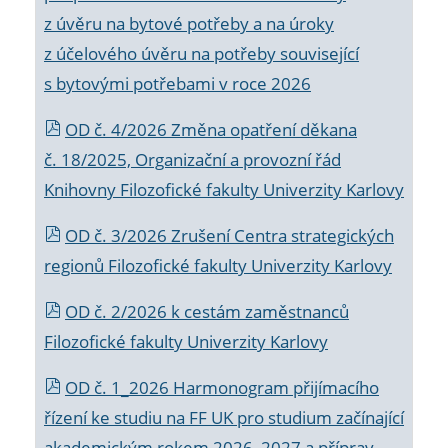
z úvěru na bytové potřeby a na úroky
z účelového úvěru na potřeby související
s bytovými potřebami v roce 2026
OD č. 4/2026 Změna opatření děkana
č. 18/2025, Organizační a provozní řád
Knihovny Filozofické fakulty Univerzity Karlovy
OD č. 3/2026 Zrušení Centra strategických
regionů Filozofické fakulty Univerzity Karlovy
OD č. 2/2026 k
cestám zaměstnanců
Filozofické fakulty Univerzity Karlovy
OD č. 1_2026 Harmonogram přijímacího
řízení ke studiu na FF UK pro studium začínající
akademickým rokem 2026_2027 a příprav