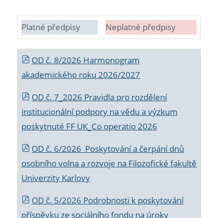
Platné předpisy
Neplatné předpisy
OD č. 8/2026 Harmonogram
akademického roku 2026/2027
OD č. 7_2026 Pravidla pro rozdělení
institucionální podpory na vědu a výzkum
poskytnuté FF UK_Co operatio 2026
OD č. 6/2026 Poskytování a čerpání dnů
osobního volna a rozvoje na Filozofické fakultě
Univerzity Karlovy
OD č. 5/2026 Podrobnosti k poskytování
příspěvku ze sociálního fondu na úroky