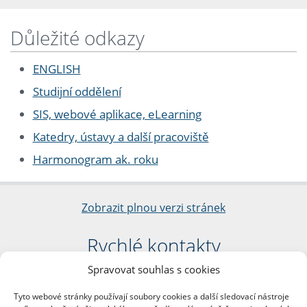
Důležité odkazy
ENGLISH
Studijní oddělení
SIS, webové aplikace, eLearning
Katedry, ústavy a další pracoviště
Harmonogram ak. roku
Zobrazit plnou verzi stránek
Rychlé kontakty
Spravovat souhlas s cookies
Filozofická fakulta
Univerzita Karlova
Tyto webové stránky používají soubory cookies a další sledovací nástroje
nám. Jana Palacha 1/2