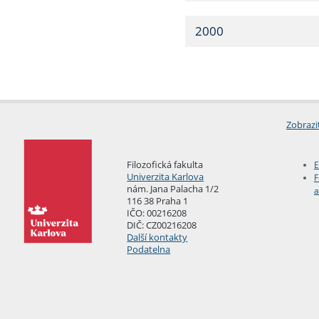
2000
Zobrazi
Filozofická fakulta
E
Univerzita Karlova
F
nám. Jana Palacha 1/2
a
116 38 Praha 1
IČO: 00216208
DIČ: CZ00216208
Další kontakty
Podatelna