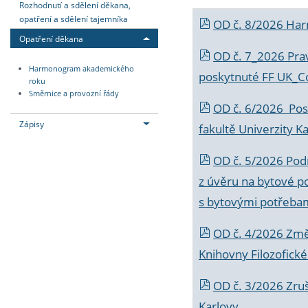
Rozhodnutí a sdělení děkana,
opatření a sdělení tajemníka
OD č. 8/2026 Ha
Opatření děkana
OD č. 7_2026 Prav
Harmonogram akademického
poskytnuté FF UK_C
roku
Směrnice a provozní řády
OD č. 6/2026 Posk
Zápisy
fakultě Univerzity K
OD č. 5/2026 Podr
z úvěru na bytové po
s bytovými potřebam
OD č. 4/2026 Změ
Knihovny Filozofické
OD č. 3/2026 Zruš
Karlovy