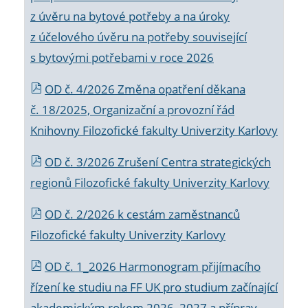
z úvěru na bytové potřeby a na úroky
z účelového úvěru na potřeby související
s bytovými potřebami v roce 2026
OD č. 4/2026 Změna opatření děkana
č. 18/2025, Organizační a provozní řád
Knihovny Filozofické fakulty Univerzity Karlovy
OD č. 3/2026 Zrušení Centra strategických
regionů Filozofické fakulty Univerzity Karlovy
OD č. 2/2026 k
cestám zaměstnanců
Filozofické fakulty Univerzity Karlovy
OD č. 1_2026 Harmonogram přijímacího
řízení ke studiu na FF UK pro studium začínající
akademickým rokem 2026_2027 a příprav