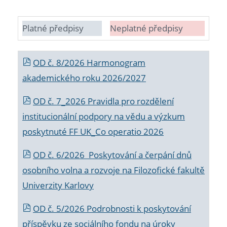
Platné předpisy
Neplatné předpisy
OD č. 8/2026 Harmonogram
akademického roku 2026/2027
OD č. 7_2026 Pravidla pro rozdělení
institucionální podpory na vědu a výzkum
poskytnuté FF UK_Co operatio 2026
OD č. 6/2026 Poskytování a čerpání dnů
osobního volna a rozvoje na Filozofické fakultě
Univerzity Karlovy
OD č. 5/2026 Podrobnosti k poskytování
příspěvku ze sociálního fondu na úroky