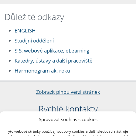
Důležité odkazy
ENGLISH
Studijní oddělení
SIS, webové aplikace, eLearning
Katedry, ústavy a další pracoviště
Harmonogram ak. roku
Zobrazit plnou verzi stránek
Rychlé kontakty
Spravovat souhlas s cookies
Filozofická fakulta
Univerzita Karlova
Tyto webové stránky používají soubory cookies a další sledovací nástroje
nám. Jana Palacha 1/2