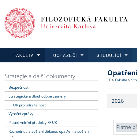
FAKULTA
UCHAZEČI
STUDUJÍCÍ
Opatřen
FAKULTA
UCHAZEČI
STUDUJÍCÍ
VĚDA A VÝZKUM
ZAHRANIČÍ
Struktura a
Co studova
Bakalářsk
O vědě a 
Aktuální n
Strategie a další dokumenty
FF
>
Fakulta
>
Str
Bezpečnost
Dozvědět se více
Podat přihlášku
Dozvědět se více
Dozvědět se více
Dozvědět se více
Strategie 
Učitelské 
Doktorské
Akademické
Vyjíždějící
Strategické a dlouhodobé záměry
2026
Podpora a
Informace 
Rigorózní 
Granty a p
Přijíždějíc
FF UK pro udržitelnost
Výroční zprávy
Absolventi
Vyjíždějíc
Platné vnitřní předpisy FF UK
Platné p
Rozhodnutí a sdělení děkana, opatření a sdělení
Fakultní š