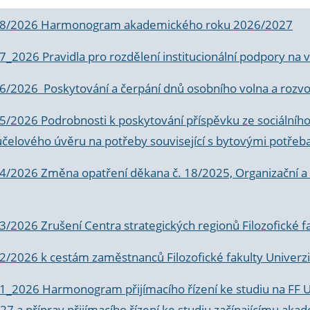
 8/2026 Harmonogram akademického roku 2026/2027
 7_2026 Pravidla pro rozdělení institucionální podpory n
6/2026 Poskytování a čerpání dnů osobního volna a rozvoje
 5/2026 Podrobnosti k poskytování příspěvku ze sociálníh
účelového úvěru na potřeby související s bytovými potřeb
 4/2026 Změna opatření děkana č. 18/2025, Organizační a p
3/2026 Zrušení Centra strategických regionů Filozofické f
 2/2026 k
cestám zaměstnanců Filozofické fakulty Univerzi
 1_2026 Harmonogram přijímacího řízení ke studiu na FF 
7 a příprav přijímacího řízení ke studiu začínajícímu 