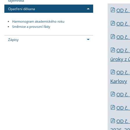
tajemníka
Opatření děkana
OD č.
Harmonogram akademického roku
OD č.
Směrnice a provozní řády
OD č. 
Zápisy
OD č.
úroky z 
OD č.
Karlovy
OD č. 
OD č.
OD č.
2026_202