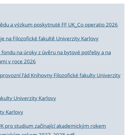
a vědu a výzkum poskytnuté FF UK_Co operatio 2026
 na Filozofické fakultě Univerzity Karlovy
o fondu na úroky z úvěru na bytové potřeby a na
ami v roce 2026
rovozní řád Knihovny Filozofické fakulty Univerzity
akulty Univerzity Karlovy
ty Karlovy
UK pro studium začínající akademickým rokem
akademickým rokem 2027_2028.pdf