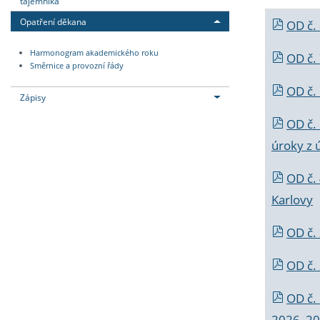
tajemníka
Opatření děkana
OD č.
Harmonogram akademického roku
OD č.
Směrnice a provozní řády
OD č. 
Zápisy
OD č.
úroky z 
OD č.
Karlovy
OD č. 
OD č.
OD č.
2026_202