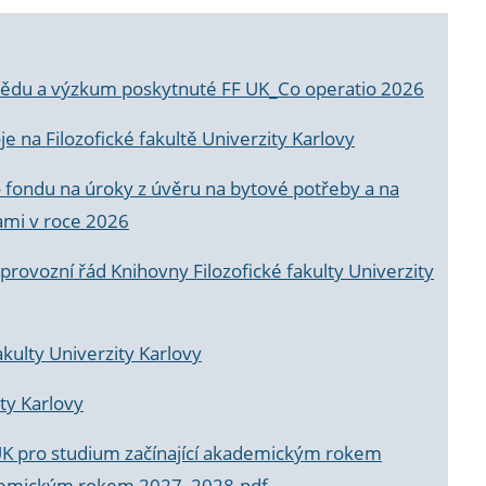
a vědu a výzkum poskytnuté FF UK_Co operatio 2026
 na Filozofické fakultě Univerzity Karlovy
o fondu na úroky z úvěru na bytové potřeby a na
ami v roce 2026
rovozní řád Knihovny Filozofické fakulty Univerzity
akulty Univerzity Karlovy
ty Karlovy
UK pro studium začínající akademickým rokem
akademickým rokem 2027_2028.pdf