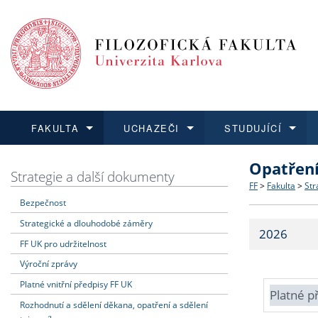
FAKULTA
UCHAZEČI
STUDUJÍCÍ
Opatřen
FAKULTA
UCHAZEČI
STUDUJÍCÍ
VĚDA A VÝZKUM
ZAHRANIČÍ
Struktura a
Co studova
Bakalářsk
O vědě a 
Aktuální n
Strategie a další dokumenty
FF
>
Fakulta
>
Str
Bezpečnost
Dozvědět se více
Podat přihlášku
Dozvědět se více
Dozvědět se více
Dozvědět se více
Strategie 
Učitelské 
Doktorské
Akademické
Vyjíždějící
Strategické a dlouhodobé záměry
2026
Podpora a
Informace 
Rigorózní 
Granty a p
Přijíždějíc
FF UK pro udržitelnost
Výroční zprávy
Absolventi
Vyjíždějíc
Platné vnitřní předpisy FF UK
Platné p
Rozhodnutí a sdělení děkana, opatření a sdělení
Fakultní š