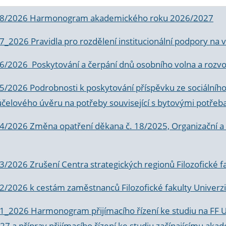
 8/2026 Harmonogram akademického roku 2026/2027
 7_2026 Pravidla pro rozdělení institucionální podpory n
6/2026 Poskytování a čerpání dnů osobního volna a rozvoje
 5/2026 Podrobnosti k poskytování příspěvku ze sociálníh
účelového úvěru na potřeby související s bytovými potřeb
 4/2026 Změna opatření děkana č. 18/2025, Organizační a p
3/2026 Zrušení Centra strategických regionů Filozofické f
 2/2026 k
cestám zaměstnanců Filozofické fakulty Univerzi
 1_2026 Harmonogram přijímacího řízení ke studiu na FF 
7 a příprav přijímacího řízení ke studiu začínajícímu 