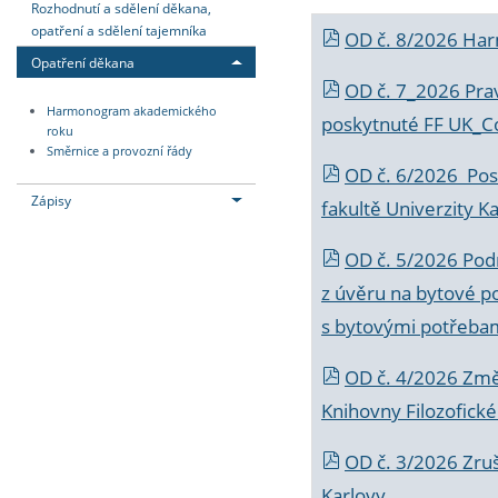
Rozhodnutí a sdělení děkana,
opatření a sdělení tajemníka
OD č. 8/2026 Ha
Opatření děkana
OD č. 7_2026 Prav
Harmonogram akademického
poskytnuté FF UK_C
roku
Směrnice a provozní řády
OD č. 6/2026 Posk
Zápisy
fakultě Univerzity K
OD č. 5/2026 Podr
z úvěru na bytové po
s bytovými potřebam
OD č. 4/2026 Změ
Knihovny Filozofické
OD č. 3/2026 Zruš
Karlovy