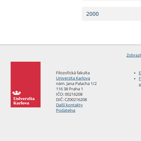
2000
Zobrazi
Filozofická fakulta
E
Univerzita Karlova
F
nám. Jana Palacha 1/2
a
116 38 Praha 1
IČO: 00216208
DIČ: CZ00216208
Další kontakty
Podatelna