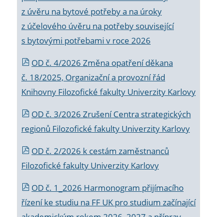
z úvěru na bytové potřeby a na úroky
z účelového úvěru na potřeby související
s bytovými potřebami v roce 2026
OD č. 4/2026 Změna opatření děkana
č. 18/2025, Organizační a provozní řád
Knihovny Filozofické fakulty Univerzity Karlovy
OD č. 3/2026 Zrušení Centra strategických
regionů Filozofické fakulty Univerzity Karlovy
OD č. 2/2026 k
cestám zaměstnanců
Filozofické fakulty Univerzity Karlovy
OD č. 1_2026 Harmonogram přijímacího
řízení ke studiu na FF UK pro studium začínající
akademickým rokem 2026_2027 a příprav