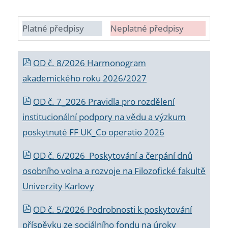
Platné předpisy
Neplatné předpisy
OD č. 8/2026 Harmonogram
akademického roku 2026/2027
OD č. 7_2026 Pravidla pro rozdělení
institucionální podpory na vědu a výzkum
poskytnuté FF UK_Co operatio 2026
OD č. 6/2026 Poskytování a čerpání dnů
osobního volna a rozvoje na Filozofické fakultě
Univerzity Karlovy
OD č. 5/2026 Podrobnosti k poskytování
příspěvku ze sociálního fondu na úroky