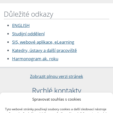
Důležité odkazy
ENGLISH
Studijní oddělení
SIS, webové aplikace, eLearning
Katedry, ústavy a další pracoviště
Harmonogram ak. roku
Zobrazit plnou verzi stránek
Rychlé kontakty
Spravovat souhlas s cookies
Filozofická fakulta
Univerzita Karlova
Tyto webové stránky používají soubory cookies a další sledovací nástroje
nám. Jana Palacha 1/2