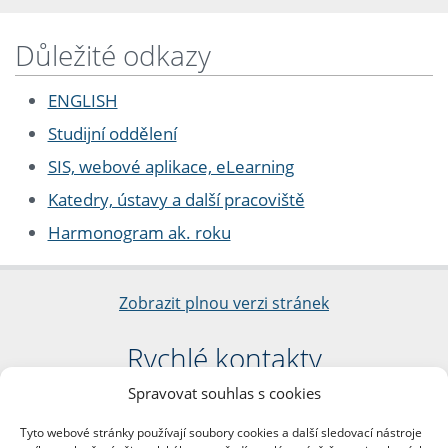
Důležité odkazy
ENGLISH
Studijní oddělení
SIS, webové aplikace, eLearning
Katedry, ústavy a další pracoviště
Harmonogram ak. roku
Zobrazit plnou verzi stránek
Rychlé kontakty
Spravovat souhlas s cookies
Filozofická fakulta
Univerzita Karlova
Tyto webové stránky používají soubory cookies a další sledovací nástroje
nám. Jana Palacha 1/2