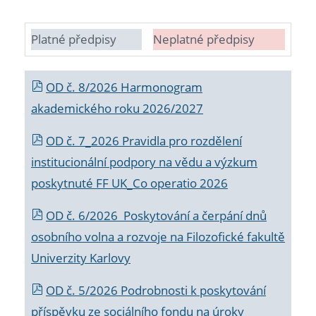
Platné předpisy
Neplatné předpisy
OD č. 8/2026 Harmonogram
akademického roku 2026/2027
OD č. 7_2026 Pravidla pro rozdělení
institucionální podpory na vědu a výzkum
poskytnuté FF UK_Co operatio 2026
OD č. 6/2026 Poskytování a čerpání dnů
osobního volna a rozvoje na Filozofické fakultě
Univerzity Karlovy
OD č. 5/2026 Podrobnosti k poskytování
příspěvku ze sociálního fondu na úroky