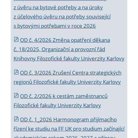
z úvěru na bytové potřeby a na úroky
z účelového úvěru na potřeby související
s bytovými potřebami v roce 2026
OD č. 4/2026 Změna opatření děkana
č. 18/2025, Organizační a provozní řád
Knihovny Filozofické fakulty Univerzity Karlovy
OD č. 3/2026 Zrušení Centra strategických
regionů Filozofické fakulty Univerzity Karlovy
OD č. 2/2026 k
cestám zaměstnanců
Filozofické fakulty Univerzity Karlovy
OD č. 1_2026 Harmonogram přijímacího
řízení ke studiu na FF UK pro studium začínající
akademickým rokem 2026_2027 a příprav