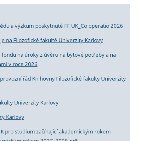
a vědu a výzkum poskytnuté FF UK_Co operatio 2026
 na Filozofické fakultě Univerzity Karlovy
o fondu na úroky z úvěru na bytové potřeby a na
ami v roce 2026
rovozní řád Knihovny Filozofické fakulty Univerzity
akulty Univerzity Karlovy
ty Karlovy
UK pro studium začínající akademickým rokem
akademickým rokem 2027_2028.pdf