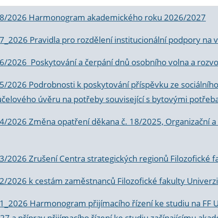
 8/2026 Harmonogram akademického roku 2026/2027
 7_2026 Pravidla pro rozdělení institucionální podpory n
6/2026 Poskytování a čerpání dnů osobního volna a rozvoje
 5/2026 Podrobnosti k poskytování příspěvku ze sociálníh
účelového úvěru na potřeby související s bytovými potřeb
 4/2026 Změna opatření děkana č. 18/2025, Organizační a p
3/2026 Zrušení Centra strategických regionů Filozofické f
 2/2026 k
cestám zaměstnanců Filozofické fakulty Univerzi
 1_2026 Harmonogram přijímacího řízení ke studiu na FF 
7 a příprav přijímacího řízení ke studiu začínajícímu 