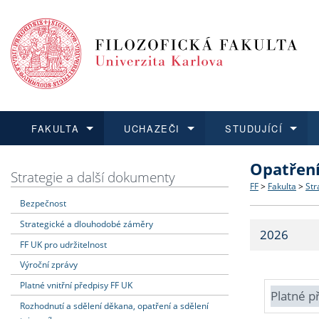
FAKULTA
UCHAZEČI
STUDUJÍCÍ
Opatřen
FAKULTA
UCHAZEČI
STUDUJÍCÍ
VĚDA A VÝZKUM
ZAHRANIČÍ
Struktura a
Co studova
Bakalářsk
O vědě a 
Aktuální n
Strategie a další dokumenty
FF
>
Fakulta
>
Str
Bezpečnost
Dozvědět se více
Podat přihlášku
Dozvědět se více
Dozvědět se více
Dozvědět se více
Strategie 
Učitelské 
Doktorské
Akademické
Vyjíždějící
Strategické a dlouhodobé záměry
2026
Podpora a
Informace 
Rigorózní 
Granty a p
Přijíždějíc
FF UK pro udržitelnost
Výroční zprávy
Absolventi
Vyjíždějíc
Platné vnitřní předpisy FF UK
Platné p
Rozhodnutí a sdělení děkana, opatření a sdělení
Fakultní š