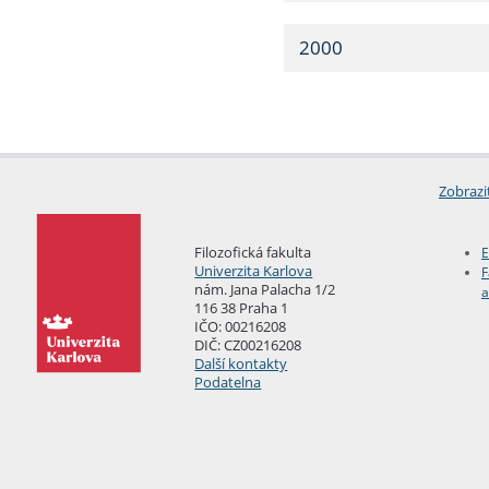
2000
Zobrazi
Filozofická fakulta
E
Univerzita Karlova
F
nám. Jana Palacha 1/2
a
116 38 Praha 1
IČO: 00216208
DIČ: CZ00216208
Další kontakty
Podatelna