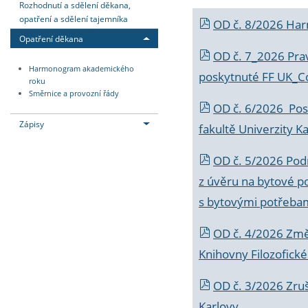
Rozhodnutí a sdělení děkana,
opatření a sdělení tajemníka
OD č. 8/2026 Ha
Opatření děkana
OD č. 7_2026 Prav
Harmonogram akademického
poskytnuté FF UK_C
roku
Směrnice a provozní řády
OD č. 6/2026 Posk
Zápisy
fakultě Univerzity K
OD č. 5/2026 Podr
z úvěru na bytové po
s bytovými potřebam
OD č. 4/2026 Změ
Knihovny Filozofické
OD č. 3/2026 Zruš
Karlovy