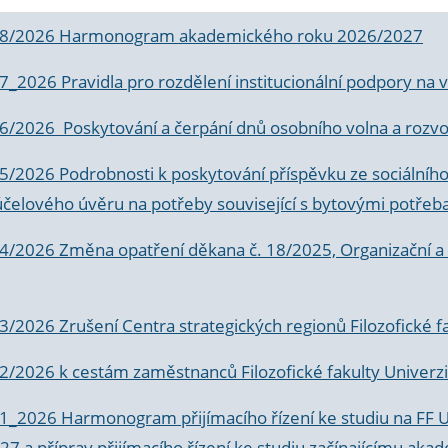
 8/2026 Harmonogram akademického roku 2026/2027
 7_2026 Pravidla pro rozdělení institucionální podpory n
6/2026 Poskytování a čerpání dnů osobního volna a rozvoje
 5/2026 Podrobnosti k poskytování příspěvku ze sociálníh
účelového úvěru na potřeby související s bytovými potřeb
 4/2026 Změna opatření děkana č. 18/2025, Organizační a p
3/2026 Zrušení Centra strategických regionů Filozofické f
 2/2026 k
cestám zaměstnanců Filozofické fakulty Univerzi
 1_2026 Harmonogram přijímacího řízení ke studiu na FF 
7 a příprav přijímacího řízení ke studiu začínajícímu 