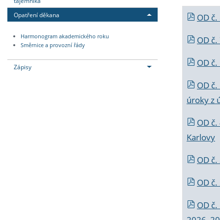
tajemníka
Opatření děkana
OD č.
Harmonogram akademického roku
OD č.
Směrnice a provozní řády
OD č. 
Zápisy
OD č.
úroky z 
OD č.
Karlovy
OD č. 
OD č.
OD č.
2026_202