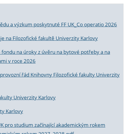
a vědu a výzkum poskytnuté FF UK_Co operatio 2026
 na Filozofické fakultě Univerzity Karlovy
o fondu na úroky z úvěru na bytové potřeby a na
ami v roce 2026
rovozní řád Knihovny Filozofické fakulty Univerzity
akulty Univerzity Karlovy
ty Karlovy
UK pro studium začínající akademickým rokem
akademickým rokem 2027_2028.pdf