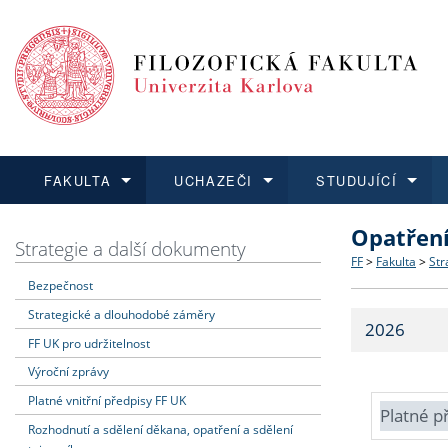
FAKULTA
UCHAZEČI
STUDUJÍCÍ
Opatřen
FAKULTA
UCHAZEČI
STUDUJÍCÍ
VĚDA A VÝZKUM
ZAHRANIČÍ
Struktura a
Co studova
Bakalářsk
O vědě a 
Aktuální n
Strategie a další dokumenty
FF
>
Fakulta
>
Str
Bezpečnost
Dozvědět se více
Podat přihlášku
Dozvědět se více
Dozvědět se více
Dozvědět se více
Strategie 
Učitelské 
Doktorské
Akademické
Vyjíždějící
Strategické a dlouhodobé záměry
2026
Podpora a
Informace 
Rigorózní 
Granty a p
Přijíždějíc
FF UK pro udržitelnost
Výroční zprávy
Absolventi
Vyjíždějíc
Platné vnitřní předpisy FF UK
Platné p
Rozhodnutí a sdělení děkana, opatření a sdělení
Fakultní š