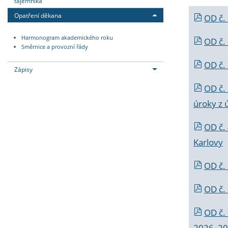
tajemníka
Opatření děkana
OD č.
Harmonogram akademického roku
OD č.
Směrnice a provozní řády
OD č. 
Zápisy
OD č.
úroky z 
OD č.
Karlovy
OD č. 
OD č.
OD č.
2026_202