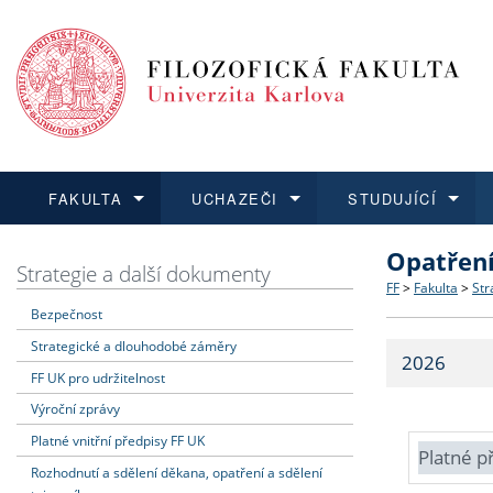
FAKULTA
UCHAZEČI
STUDUJÍCÍ
Opatřen
FAKULTA
UCHAZEČI
STUDUJÍCÍ
VĚDA A VÝZKUM
ZAHRANIČÍ
Struktura a
Co studova
Bakalářsk
O vědě a 
Aktuální n
Strategie a další dokumenty
FF
>
Fakulta
>
Str
Bezpečnost
Dozvědět se více
Podat přihlášku
Dozvědět se více
Dozvědět se více
Dozvědět se více
Strategie 
Učitelské 
Doktorské
Akademické
Vyjíždějící
Strategické a dlouhodobé záměry
2026
Podpora a
Informace 
Rigorózní 
Granty a p
Přijíždějíc
FF UK pro udržitelnost
Výroční zprávy
Absolventi
Vyjíždějíc
Platné vnitřní předpisy FF UK
Platné p
Rozhodnutí a sdělení děkana, opatření a sdělení
Fakultní š