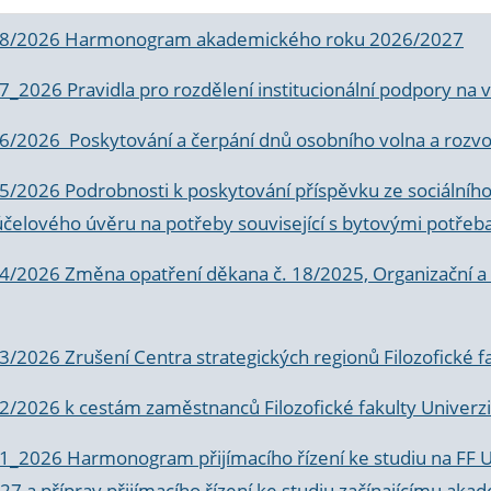
 8/2026 Harmonogram akademického roku 2026/2027
 7_2026 Pravidla pro rozdělení institucionální podpory n
6/2026 Poskytování a čerpání dnů osobního volna a rozvoje
 5/2026 Podrobnosti k poskytování příspěvku ze sociálníh
účelového úvěru na potřeby související s bytovými potřeb
 4/2026 Změna opatření děkana č. 18/2025, Organizační a p
3/2026 Zrušení Centra strategických regionů Filozofické f
 2/2026 k
cestám zaměstnanců Filozofické fakulty Univerzi
 1_2026 Harmonogram přijímacího řízení ke studiu na FF 
7 a příprav přijímacího řízení ke studiu začínajícímu 