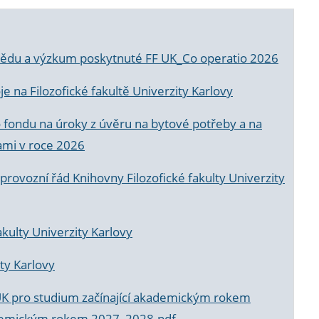
a vědu a výzkum poskytnuté FF UK_Co operatio 2026
 na Filozofické fakultě Univerzity Karlovy
o fondu na úroky z úvěru na bytové potřeby a na
ami v roce 2026
rovozní řád Knihovny Filozofické fakulty Univerzity
akulty Univerzity Karlovy
ty Karlovy
UK pro studium začínající akademickým rokem
akademickým rokem 2027_2028.pdf