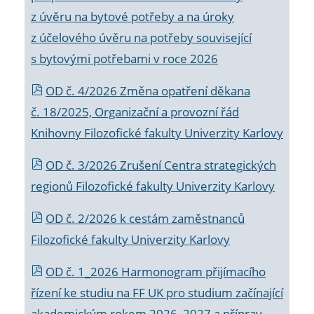
z úvěru na bytové potřeby a na úroky
z účelového úvěru na potřeby související
s bytovými potřebami v roce 2026
OD č. 4/2026 Změna opatření děkana
č. 18/2025, Organizační a provozní řád
Knihovny Filozofické fakulty Univerzity Karlovy
OD č. 3/2026 Zrušení Centra strategických
regionů Filozofické fakulty Univerzity Karlovy
OD č. 2/2026 k
cestám zaměstnanců
Filozofické fakulty Univerzity Karlovy
OD č. 1_2026 Harmonogram přijímacího
řízení ke studiu na FF UK pro studium začínající
akademickým rokem 2026_2027 a příprav