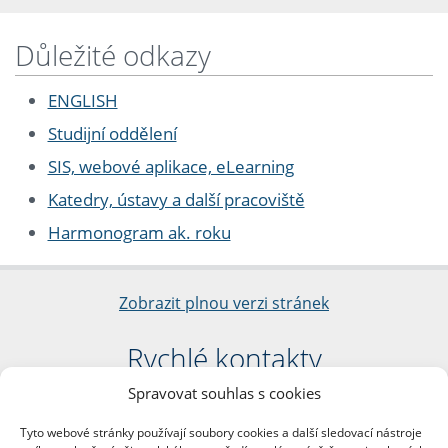
Důležité odkazy
ENGLISH
Studijní oddělení
SIS, webové aplikace, eLearning
Katedry, ústavy a další pracoviště
Harmonogram ak. roku
Zobrazit plnou verzi stránek
Rychlé kontakty
Spravovat souhlas s cookies
Filozofická fakulta
Univerzita Karlova
Tyto webové stránky používají soubory cookies a další sledovací nástroje
nám. Jana Palacha 1/2