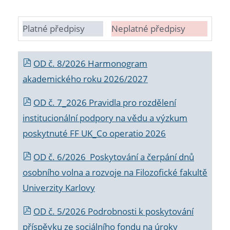
Platné předpisy
Neplatné předpisy
OD č. 8/2026 Harmonogram
akademického roku 2026/2027
OD č. 7_2026 Pravidla pro rozdělení
institucionální podpory na vědu a výzkum
poskytnuté FF UK_Co operatio 2026
OD č. 6/2026 Poskytování a čerpání dnů
osobního volna a rozvoje na Filozofické fakultě
Univerzity Karlovy
OD č. 5/2026 Podrobnosti k poskytování
příspěvku ze sociálního fondu na úroky