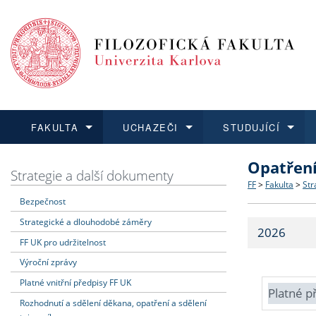
FAKULTA
UCHAZEČI
STUDUJÍCÍ
Opatřen
FAKULTA
UCHAZEČI
STUDUJÍCÍ
VĚDA A VÝZKUM
ZAHRANIČÍ
Struktura a
Co studova
Bakalářsk
O vědě a 
Aktuální n
Strategie a další dokumenty
FF
>
Fakulta
>
Str
Bezpečnost
Dozvědět se více
Podat přihlášku
Dozvědět se více
Dozvědět se více
Dozvědět se více
Strategie 
Učitelské 
Doktorské
Akademické
Vyjíždějící
Strategické a dlouhodobé záměry
2026
Podpora a
Informace 
Rigorózní 
Granty a p
Přijíždějíc
FF UK pro udržitelnost
Výroční zprávy
Absolventi
Vyjíždějíc
Platné vnitřní předpisy FF UK
Platné p
Rozhodnutí a sdělení děkana, opatření a sdělení
Fakultní š