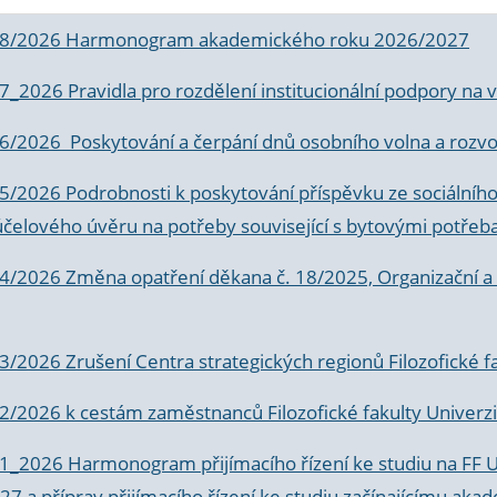
 8/2026 Harmonogram akademického roku 2026/2027
 7_2026 Pravidla pro rozdělení institucionální podpory n
6/2026 Poskytování a čerpání dnů osobního volna a rozvoje
 5/2026 Podrobnosti k poskytování příspěvku ze sociálníh
účelového úvěru na potřeby související s bytovými potřeb
 4/2026 Změna opatření děkana č. 18/2025, Organizační a p
3/2026 Zrušení Centra strategických regionů Filozofické f
 2/2026 k
cestám zaměstnanců Filozofické fakulty Univerzi
 1_2026 Harmonogram přijímacího řízení ke studiu na FF 
7 a příprav přijímacího řízení ke studiu začínajícímu 