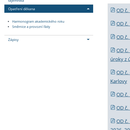
tajemníka
Opatření děkana
OD č.
Harmonogram akademického roku
OD č.
Směrnice a provozní řády
OD č. 
Zápisy
OD č.
úroky z 
OD č.
Karlovy
OD č. 
OD č.
OD č.
2026_202