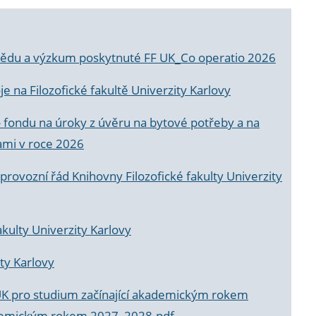
a vědu a výzkum poskytnuté FF UK_Co operatio 2026
 na Filozofické fakultě Univerzity Karlovy
o fondu na úroky z úvěru na bytové potřeby a na
ami v roce 2026
rovozní řád Knihovny Filozofické fakulty Univerzity
akulty Univerzity Karlovy
ty Karlovy
UK pro studium začínající akademickým rokem
akademickým rokem 2027_2028.pdf