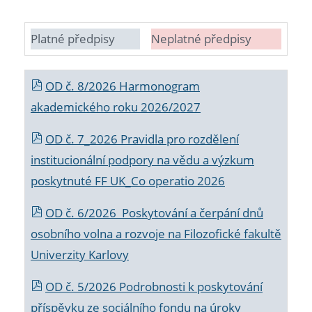
Platné předpisy
Neplatné předpisy
OD č. 8/2026 Harmonogram
akademického roku 2026/2027
OD č. 7_2026 Pravidla pro rozdělení
institucionální podpory na vědu a výzkum
poskytnuté FF UK_Co operatio 2026
OD č. 6/2026 Poskytování a čerpání dnů
osobního volna a rozvoje na Filozofické fakultě
Univerzity Karlovy
OD č. 5/2026 Podrobnosti k poskytování
příspěvku ze sociálního fondu na úroky