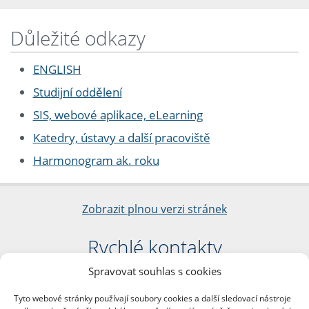
Důležité odkazy
ENGLISH
Studijní oddělení
SIS, webové aplikace, eLearning
Katedry, ústavy a další pracoviště
Harmonogram ak. roku
Zobrazit plnou verzi stránek
Rychlé kontakty
Spravovat souhlas s cookies
Filozofická fakulta
Univerzita Karlova
Tyto webové stránky používají soubory cookies a další sledovací nástroje
nám. Jana Palacha 1/2