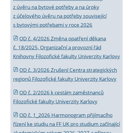
z úvěru na bytové potřeby a na úroky
z účelového úvěru na potřeby související
s bytovými potřebami v roce 2026
OD č. 4/2026 Změna opatření děkana
č. 18/2025, Organizační a provozní řád
Knihovny Filozofické fakulty Univerzity Karlovy
OD č. 3/2026 Zrušení Centra strategických
regionů Filozofické fakulty Univerzity Karlovy
OD č. 2/2026 k
cestám zaměstnanců
Filozofické fakulty Univerzity Karlovy
OD č. 1_2026 Harmonogram přijímacího
řízení ke studiu na FF UK pro studium začínající
akademickým rokem 2026_2027 a příprav