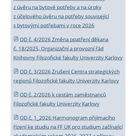
z úvěru na bytové potřeby a na úroky
z účelového úvěru na potřeby související
s bytovými potřebami v roce 2026
OD č. 4/2026 Změna opatření děkana
č. 18/2025, Organizační a provozní řád
Knihovny Filozofické fakulty Univerzity Karlovy
OD č. 3/2026 Zrušení Centra strategických
regionů Filozofické fakulty Univerzity Karlovy
OD č. 2/2026 k
cestám zaměstnanců
Filozofické fakulty Univerzity Karlovy
OD č. 1_2026 Harmonogram přijímacího
řízení ke studiu na FF UK pro studium začínající
akademickým rokem 2026_2027 a příprav