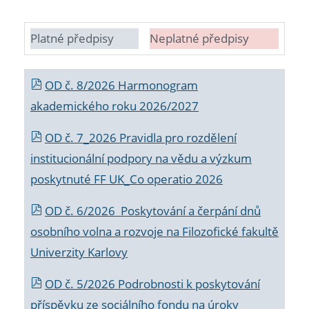
Platné předpisy
Neplatné předpisy
OD č. 8/2026 Harmonogram
akademického roku 2026/2027
OD č. 7_2026 Pravidla pro rozdělení
institucionální podpory na vědu a výzkum
poskytnuté FF UK_Co operatio 2026
OD č. 6/2026 Poskytování a čerpání dnů
osobního volna a rozvoje na Filozofické fakultě
Univerzity Karlovy
OD č. 5/2026 Podrobnosti k poskytování
příspěvku ze sociálního fondu na úroky