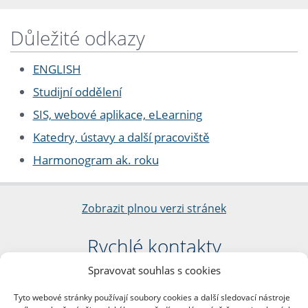
Důležité odkazy
ENGLISH
Studijní oddělení
SIS, webové aplikace, eLearning
Katedry, ústavy a další pracoviště
Harmonogram ak. roku
Zobrazit plnou verzi stránek
Rychlé kontakty
Spravovat souhlas s cookies
Filozofická fakulta
Univerzita Karlova
Tyto webové stránky používají soubory cookies a další sledovací nástroje
nám. Jana Palacha 1/2