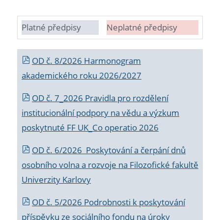
Platné předpisy
Neplatné předpisy
OD č. 8/2026 Harmonogram
akademického roku 2026/2027
OD č. 7_2026 Pravidla pro rozdělení
institucionální podpory na vědu a výzkum
poskytnuté FF UK_Co operatio 2026
OD č. 6/2026 Poskytování a čerpání dnů
osobního volna a rozvoje na Filozofické fakultě
Univerzity Karlovy
OD č. 5/2026 Podrobnosti k poskytování
příspěvku ze sociálního fondu na úroky