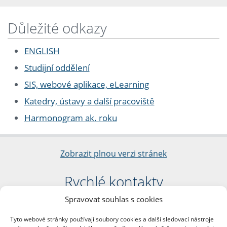
Důležité odkazy
ENGLISH
Studijní oddělení
SIS, webové aplikace, eLearning
Katedry, ústavy a další pracoviště
Harmonogram ak. roku
Zobrazit plnou verzi stránek
Rychlé kontakty
Spravovat souhlas s cookies
Filozofická fakulta
Univerzita Karlova
Tyto webové stránky používají soubory cookies a další sledovací nástroje
nám. Jana Palacha 1/2