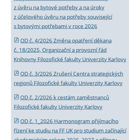
z úvěru na bytové potřeby a na úroky
z účelového úvěru na potřeby související
s bytovými potřebami v roce 2026
OD č. 4/2026 Změna opatření děkana
č. 18/2025, Organizační a provozní řád
Knihovny Filozofické fakulty Univerzity Karlovy
OD č. 3/2026 Zrušení Centra strategických
regionů Filozofické fakulty Univerzity Karlovy
OD č. 2/2026 k
cestám zaměstnanců
Filozofické fakulty Univerzity Karlovy
OD č. 1_2026 Harmonogram přijímacího
řízení ke studiu na FF UK pro studium začínající
akademickým rokem 2026_2027 a příprav