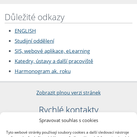
Důležité odkazy
ENGLISH
Studijní oddělení
SIS, webové aplikace, eLearning
Katedry, ústavy a další pracoviště
Harmonogram ak. roku
Zobrazit plnou verzi stránek
Rychlé kontakty
Spravovat souhlas s cookies
Filozofická fakulta
Univerzita Karlova
Tyto webové stránky používají soubory cookies a další sledovací nástroje
nám. Jana Palacha 1/2