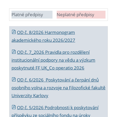
Platné předpisy
Neplatné předpisy
OD č. 8/2026 Harmonogram
akademického roku 2026/2027
OD č. 7_2026 Pravidla pro rozdělení
institucionální podpory na vědu a výzkum
poskytnuté FF UK_Co operatio 2026
OD č. 6/2026 Poskytování a čerpání dnů
osobního volna a rozvoje na Filozofické fakultě
Univerzity Karlovy
OD č. 5/2026 Podrobnosti k poskytování
příspěvku ze sociálního fondu na úroky