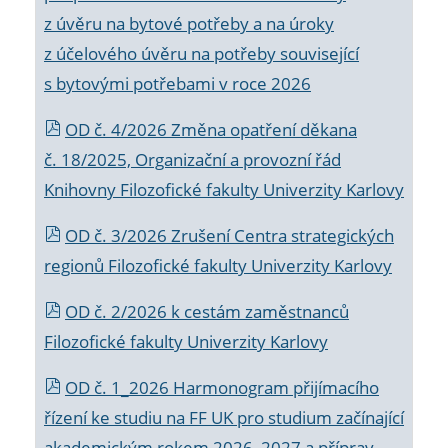
z úvěru na bytové potřeby a na úroky
z účelového úvěru na potřeby související
s bytovými potřebami v roce 2026
OD č. 4/2026 Změna opatření děkana
č. 18/2025, Organizační a provozní řád
Knihovny Filozofické fakulty Univerzity Karlovy
OD č. 3/2026 Zrušení Centra strategických
regionů Filozofické fakulty Univerzity Karlovy
OD č. 2/2026 k
cestám zaměstnanců
Filozofické fakulty Univerzity Karlovy
OD č. 1_2026 Harmonogram přijímacího
řízení ke studiu na FF UK pro studium začínající
akademickým rokem 2026_2027 a příprav