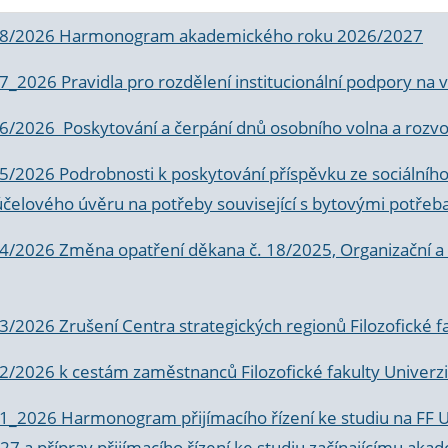
 8/2026 Harmonogram akademického roku 2026/2027
 7_2026 Pravidla pro rozdělení institucionální podpory n
6/2026 Poskytování a čerpání dnů osobního volna a rozvoje
 5/2026 Podrobnosti k poskytování příspěvku ze sociálníh
účelového úvěru na potřeby související s bytovými potřeb
 4/2026 Změna opatření děkana č. 18/2025, Organizační a p
3/2026 Zrušení Centra strategických regionů Filozofické f
 2/2026 k
cestám zaměstnanců Filozofické fakulty Univerzi
 1_2026 Harmonogram přijímacího řízení ke studiu na FF 
7 a příprav přijímacího řízení ke studiu začínajícímu 