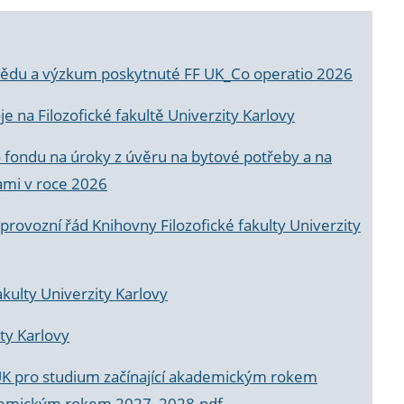
a vědu a výzkum poskytnuté FF UK_Co operatio 2026
 na Filozofické fakultě Univerzity Karlovy
o fondu na úroky z úvěru na bytové potřeby a na
ami v roce 2026
rovozní řád Knihovny Filozofické fakulty Univerzity
akulty Univerzity Karlovy
ty Karlovy
UK pro studium začínající akademickým rokem
akademickým rokem 2027_2028.pdf