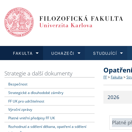
FAKULTA
UCHAZEČI
STUDUJÍCÍ
Opatřen
FAKULTA
UCHAZEČI
STUDUJÍCÍ
VĚDA A VÝZKUM
ZAHRANIČÍ
Struktura a
Co studova
Bakalářsk
O vědě a 
Aktuální n
Strategie a další dokumenty
FF
>
Fakulta
>
Str
Bezpečnost
Dozvědět se více
Podat přihlášku
Dozvědět se více
Dozvědět se více
Dozvědět se více
Strategie 
Učitelské 
Doktorské
Akademické
Vyjíždějící
Strategické a dlouhodobé záměry
2026
Podpora a
Informace 
Rigorózní 
Granty a p
Přijíždějíc
FF UK pro udržitelnost
Výroční zprávy
Absolventi
Vyjíždějíc
Platné vnitřní předpisy FF UK
Platné p
Rozhodnutí a sdělení děkana, opatření a sdělení
Fakultní š