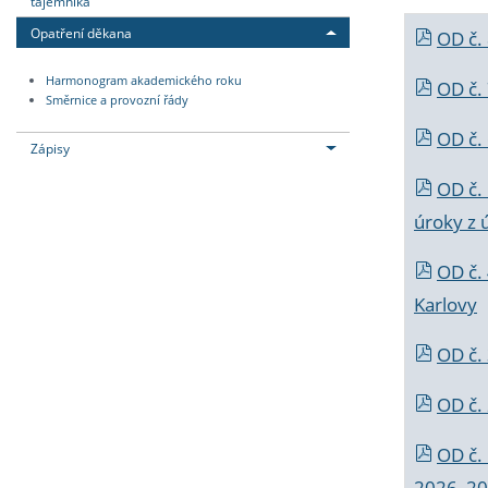
tajemníka
Opatření děkana
OD č.
Harmonogram akademického roku
OD č.
Směrnice a provozní řády
OD č. 
Zápisy
OD č.
úroky z 
OD č.
Karlovy
OD č. 
OD č.
OD č.
2026_202