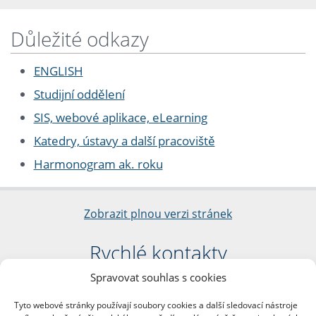
Důležité odkazy
ENGLISH
Studijní oddělení
SIS, webové aplikace, eLearning
Katedry, ústavy a další pracoviště
Harmonogram ak. roku
Zobrazit plnou verzi stránek
Rychlé kontakty
Spravovat souhlas s cookies
Filozofická fakulta
Univerzita Karlova
Tyto webové stránky používají soubory cookies a další sledovací nástroje
nám. Jana Palacha 1/2