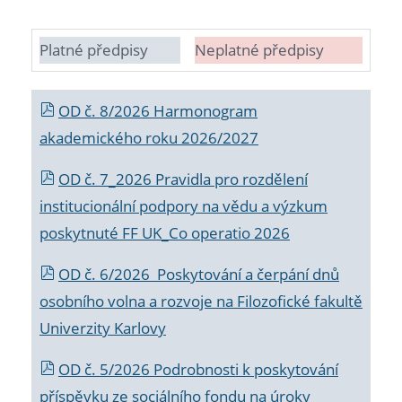
Platné předpisy
Neplatné předpisy
OD č. 8/2026 Harmonogram
akademického roku 2026/2027
OD č. 7_2026 Pravidla pro rozdělení
institucionální podpory na vědu a výzkum
poskytnuté FF UK_Co operatio 2026
OD č. 6/2026 Poskytování a čerpání dnů
osobního volna a rozvoje na Filozofické fakultě
Univerzity Karlovy
OD č. 5/2026 Podrobnosti k poskytování
příspěvku ze sociálního fondu na úroky