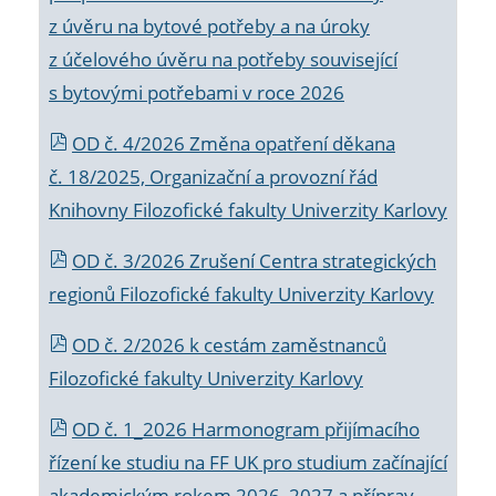
z úvěru na bytové potřeby a na úroky
z účelového úvěru na potřeby související
s bytovými potřebami v roce 2026
OD č. 4/2026 Změna opatření děkana
č. 18/2025, Organizační a provozní řád
Knihovny Filozofické fakulty Univerzity Karlovy
OD č. 3/2026 Zrušení Centra strategických
regionů Filozofické fakulty Univerzity Karlovy
OD č. 2/2026 k
cestám zaměstnanců
Filozofické fakulty Univerzity Karlovy
OD č. 1_2026 Harmonogram přijímacího
řízení ke studiu na FF UK pro studium začínající
akademickým rokem 2026_2027 a příprav