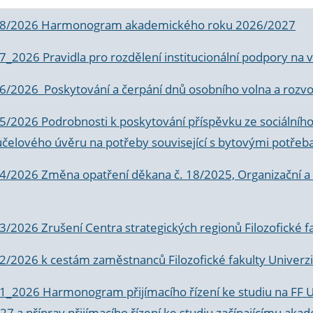
 8/2026 Harmonogram akademického roku 2026/2027
 7_2026 Pravidla pro rozdělení institucionální podpory n
6/2026 Poskytování a čerpání dnů osobního volna a rozvoje
 5/2026 Podrobnosti k poskytování příspěvku ze sociálníh
účelového úvěru na potřeby související s bytovými potřeb
 4/2026 Změna opatření děkana č. 18/2025, Organizační a p
3/2026 Zrušení Centra strategických regionů Filozofické f
 2/2026 k
cestám zaměstnanců Filozofické fakulty Univerzi
 1_2026 Harmonogram přijímacího řízení ke studiu na FF 
7 a příprav přijímacího řízení ke studiu začínajícímu 