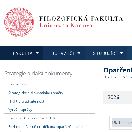
FAKULTA
UCHAZEČI
STUDUJÍCÍ
Opatřen
FAKULTA
UCHAZEČI
STUDUJÍCÍ
VĚDA A VÝZKUM
ZAHRANIČÍ
Struktura a
Co studova
Bakalářsk
O vědě a 
Aktuální n
Strategie a další dokumenty
FF
>
Fakulta
>
Str
Bezpečnost
Dozvědět se více
Podat přihlášku
Dozvědět se více
Dozvědět se více
Dozvědět se více
Strategie 
Učitelské 
Doktorské
Akademické
Vyjíždějící
Strategické a dlouhodobé záměry
2026
Podpora a
Informace 
Rigorózní 
Granty a p
Přijíždějíc
FF UK pro udržitelnost
Výroční zprávy
Absolventi
Vyjíždějíc
Platné vnitřní předpisy FF UK
Platné p
Rozhodnutí a sdělení děkana, opatření a sdělení
Fakultní š