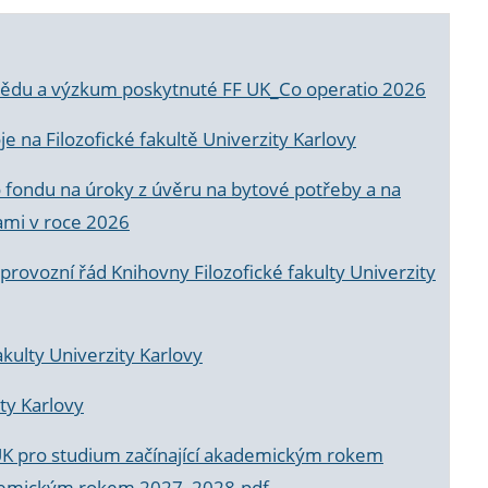
a vědu a výzkum poskytnuté FF UK_Co operatio 2026
 na Filozofické fakultě Univerzity Karlovy
o fondu na úroky z úvěru na bytové potřeby a na
ami v roce 2026
rovozní řád Knihovny Filozofické fakulty Univerzity
akulty Univerzity Karlovy
ty Karlovy
UK pro studium začínající akademickým rokem
akademickým rokem 2027_2028.pdf