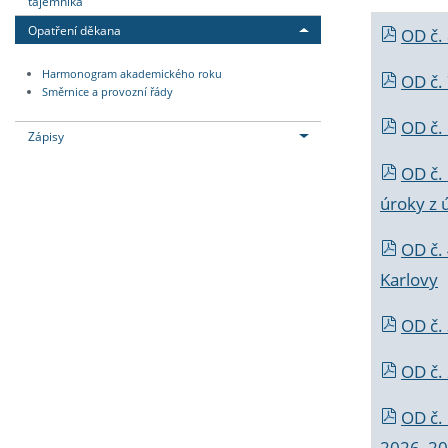
tajemníka
Opatření děkana
OD č.
Harmonogram akademického roku
OD č.
Směrnice a provozní řády
OD č. 
Zápisy
OD č.
úroky z 
OD č.
Karlovy
OD č. 
OD č.
OD č.
2026_202