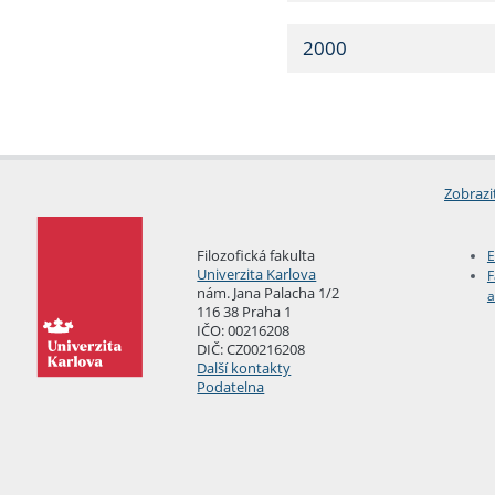
2000
Zobrazi
Filozofická fakulta
E
Univerzita Karlova
F
nám. Jana Palacha 1/2
a
116 38 Praha 1
IČO: 00216208
DIČ: CZ00216208
Další kontakty
Podatelna