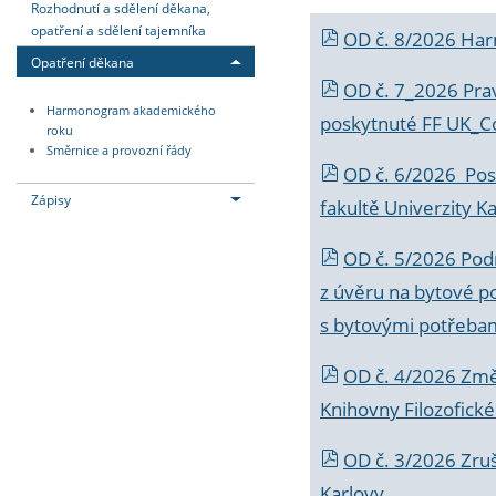
Rozhodnutí a sdělení děkana,
opatření a sdělení tajemníka
OD č. 8/2026 Ha
Opatření děkana
OD č. 7_2026 Prav
Harmonogram akademického
poskytnuté FF UK_C
roku
Směrnice a provozní řády
OD č. 6/2026 Posk
Zápisy
fakultě Univerzity K
OD č. 5/2026 Podr
z úvěru na bytové po
s bytovými potřebam
OD č. 4/2026 Změ
Knihovny Filozofické
OD č. 3/2026 Zruš
Karlovy