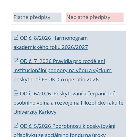
Platné předpisy
Neplatné předpisy
OD č. 8/2026 Harmonogram
akademického roku 2026/2027
OD č. 7_2026 Pravidla pro rozdělení
institucionální podpory na vědu a výzkum
poskytnuté FF UK_Co operatio 2026
OD č. 6/2026 Poskytování a čerpání dnů
osobního volna a rozvoje na Filozofické fakultě
Univerzity Karlovy
OD č. 5/2026 Podrobnosti k poskytování
příspěvku ze sociálního fondu na úroky