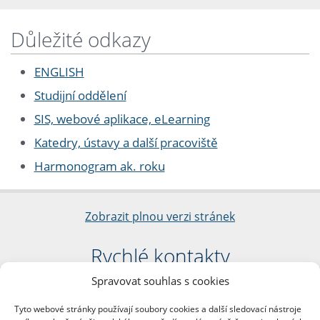
Důležité odkazy
ENGLISH
Studijní oddělení
SIS, webové aplikace, eLearning
Katedry, ústavy a další pracoviště
Harmonogram ak. roku
Zobrazit plnou verzi stránek
Rychlé kontakty
Spravovat souhlas s cookies
Filozofická fakulta
Univerzita Karlova
Tyto webové stránky používají soubory cookies a další sledovací nástroje
nám. Jana Palacha 1/2