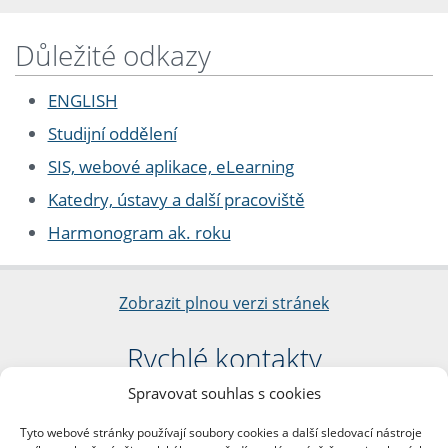
Důležité odkazy
ENGLISH
Studijní oddělení
SIS, webové aplikace, eLearning
Katedry, ústavy a další pracoviště
Harmonogram ak. roku
Zobrazit plnou verzi stránek
Rychlé kontakty
Spravovat souhlas s cookies
Filozofická fakulta
Univerzita Karlova
Tyto webové stránky používají soubory cookies a další sledovací nástroje
nám. Jana Palacha 1/2