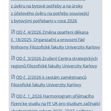
z úvěru na bytové potřeby a na úroky
z účelového úvěru na potřeby související
s bytovými potřebami v roce 2026
OD č. 4/2026 Změna opatření děkana
č. 18/2025, Organizační a provozní řád
Knihovny Filozofické fakulty Univerzity Karlovy
OD č. 3/2026 Zrušení Centra strategických
regionů Filozofické fakulty Univerzity Karlovy
OD č. 2/2026 k
cestám zaměstnanců
Filozofické fakulty Univerzity Karlovy
OD č. 1_2026 Harmonogram přijímacího
řízení ke studiu na FF UK pro studium začínající
akademickým rokem 2026_2027 a příprav