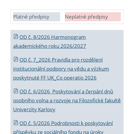
Platné předpisy
Neplatné předpisy
OD č. 8/2026 Harmonogram
akademického roku 2026/2027
OD č. 7_2026 Pravidla pro rozdělení
institucionální podpory na vědu a výzkum
poskytnuté FF UK_Co operatio 2026
OD č. 6/2026 Poskytování a čerpání dnů
osobního volna a rozvoje na Filozofické fakultě
Univerzity Karlovy
OD č. 5/2026 Podrobnosti k poskytování
příspěvku ze sociálního fondu na úroky